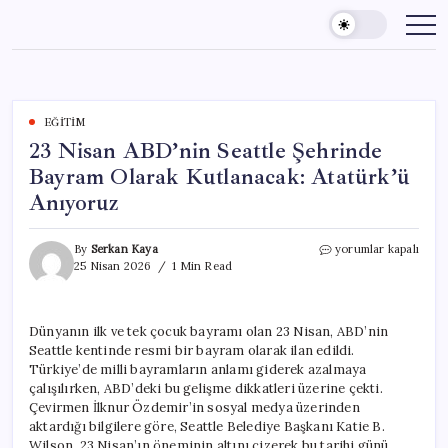
Skip
to
content
EĞITIM
23 Nisan ABD’nin Seattle Şehrinde
Bayram Olarak Kutlanacak: Atatürk’ü
Anıyoruz
23
By
Serkan Kaya
yorumlar kapalı
Nisan
25 Nisan 2026
1 Min Read
ABD’nin
Seattle
Şehrinde
Dünyanın ilk ve tek çocuk bayramı olan 23 Nisan, ABD’nin
Bayram
Seattle kentinde resmi bir bayram olarak ilan edildi.
Olarak
Kutlanacak:
Türkiye’de milli bayramların anlamı giderek azalmaya
Atatürk’ü
çalışılırken, ABD’deki bu gelişme dikkatleri üzerine çekti.
Anıyoruz
Çevirmen İlknur Özdemir’in sosyal medya üzerinden
için
aktardığı bilgilere göre, Seattle Belediye Başkanı Katie B.
Wilson, 23 Nisan’ın öneminin altını çizerek bu tarihi günü