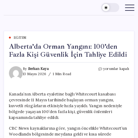
Skip
to
content
EĞITIM
Alberta’da Orman Yangını: 100’den
Fazla Kişi Güvenlik İçin Tahliye Edildi
Alberta’da
By
Serkan Kaya
yorumlar kapalı
Orman
13 Mayıs 2026
1 Min Read
Yangını:
100’den
Fazla
Kanada’nın Alberta eyaletine bağlı Whitecourt kasabası
Kişi
çevresinde 11 Mayıs tarihinde başlayan orman yangını,
Güvenlik
İçin
kuvvetli rüzgârların etkisiyle hızla yayıldı. Yangın nedeniyle
Tahliye
bölgede yaşayan 100’den fazla kişi, güvenlik önlemleri
Edildi
kapsamında tahliye edildi.
için
CBC News kaynaklarına göre, yangın öncelikle Whitecourt’un
Woodlands bölgesinde meydana geldi ve kısa sürede