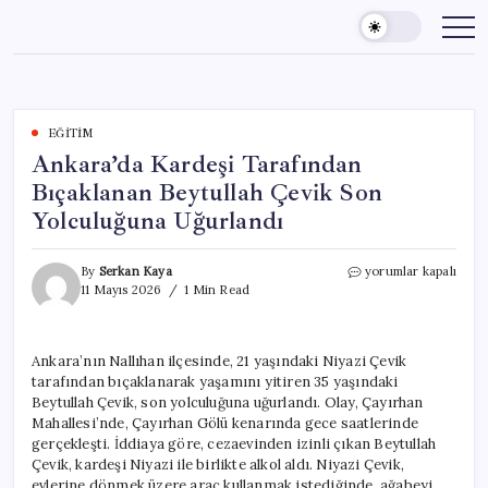
Skip
to
content
EĞITIM
Ankara’da Kardeşi Tarafından
Bıçaklanan Beytullah Çevik Son
Yolculuğuna Uğurlandı
Ankara’da
By
Serkan Kaya
yorumlar kapalı
Kardeşi
11 Mayıs 2026
1 Min Read
Tarafından
Bıçaklanan
Beytullah
Ankara’nın Nallıhan ilçesinde, 21 yaşındaki Niyazi Çevik
Çevik
tarafından bıçaklanarak yaşamını yitiren 35 yaşındaki
Son
Yolculuğuna
Beytullah Çevik, son yolculuğuna uğurlandı. Olay, Çayırhan
Uğurlandı
Mahallesi’nde, Çayırhan Gölü kenarında gece saatlerinde
için
gerçekleşti. İddiaya göre, cezaevinden izinli çıkan Beytullah
Çevik, kardeşi Niyazi ile birlikte alkol aldı. Niyazi Çevik,
evlerine dönmek üzere araç kullanmak istediğinde, ağabeyi