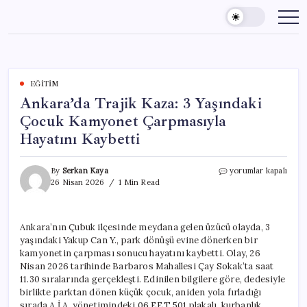
Skip
to
content
EĞITIM
Ankara’da Trajik Kaza: 3 Yaşındaki
Çocuk Kamyonet Çarpmasıyla
Hayatını Kaybetti
Ankara’da
By
Serkan Kaya
yorumlar kapalı
Trajik
26 Nisan 2026
1 Min Read
Kaza:
3
Yaşındaki
Ankara’nın Çubuk ilçesinde meydana gelen üzücü olayda, 3
Çocuk
yaşındaki Yakup Can Y., park dönüşü evine dönerken bir
Kamyonet
Çarpmasıyla
kamyonetin çarpması sonucu hayatını kaybetti. Olay, 26
Hayatını
Nisan 2026 tarihinde Barbaros Mahallesi Çay Sokak’ta saat
Kaybetti
11.30 sıralarında gerçekleşti. Edinilen bilgilere göre, dedesiyle
için
birlikte parktan dönen küçük çocuk, aniden yola fırladığı
sırada A.İ.A. yönetimindeki 06 EET 501 plakalı, kurbanlık