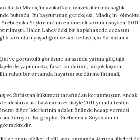
Tahliyesi
an Ratko Mladiç’in avukatları, müvekkillerinin sağlık
İçin
inde bulundu. Bu başvurunun gerekçesi, Mladiç’in “ölmekte
Başvurdu:
ç, Srebrenika Soykırımı’nın en önemli sorumlusuyken, 2011
Adalet
tırılmıştı. Halen Lahey’deki bir hapishanede cezasını
mi,
lık sorunları yaşadığını ve acil tedavi için Sırbistan’a
Merhamet
mi?
için
diğini ve görüntülü görüşme sırasında yutma güçlüğü
ekçelerle yapılmakta; fakat bu durum, birçok kişinin
tilin rahat bir ortamda hayatını sürdürme ihtimali,
mış ve Sırbistan hükümeti tarafından korunmuştur. Ancak
kte uluslararası baskıların etkisiyle 2011 yılında teslim
 dönemi diğer liderlerinin adalet önünde hesap vermesi,
yı sürdürüyor. Bu gruplar, Srebrenica Soykırımı’nı
 görmektedir.
ç ve onun gibileri değil, aynı zamanda Avrupa ülkeleri de