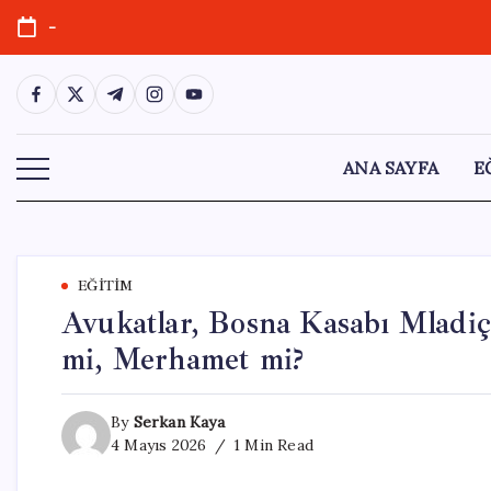
Skip
-
to
content
https://www.facebook.com/
https://twitter.com/
https://t.me/
https://www.instagram.com/
https://youtube.com/
ANA SAYFA
E
EĞITIM
Avukatlar, Bosna Kasabı Mladiç
mi, Merhamet mi?
By
Serkan Kaya
4 Mayıs 2026
1 Min Read