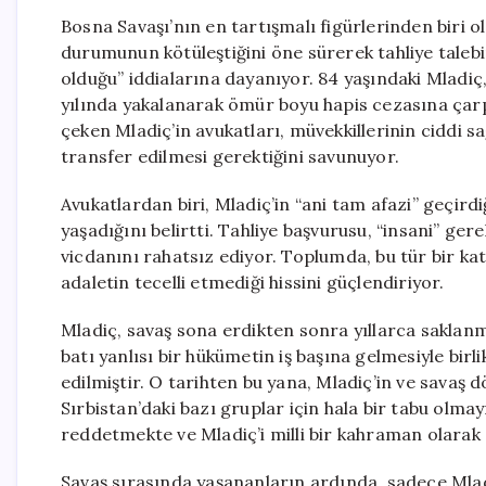
Bosna Savaşı’nın en tartışmalı figürlerinden biri ol
durumunun kötüleştiğini öne sürerek tahliye taleb
olduğu” iddialarına dayanıyor. 84 yaşındaki Mladi
yılında yakalanarak ömür boyu hapis cezasına çarp
çeken Mladiç’in avukatları, müvekkillerinin ciddi sağ
transfer edilmesi gerektiğini savunuyor.
Avukatlardan biri, Mladiç’in “ani tam afazi” geçir
yaşadığını belirtti. Tahliye başvurusu, “insani” ger
vicdanını rahatsız ediyor. Toplumda, bu tür bir ka
adaletin tecelli etmediği hissini güçlendiriyor.
Mladiç, savaş sona erdikten sonra yıllarca saklan
batı yanlısı bir hükümetin iş başına gelmesiyle birli
edilmiştir. O tarihten bu yana, Mladiç’in ve savaş
Sırbistan’daki bazı gruplar için hala bir tabu olma
reddetmekte ve Mladiç’i milli bir kahraman olarak
Savaş sırasında yaşananların ardında, sadece Mladi