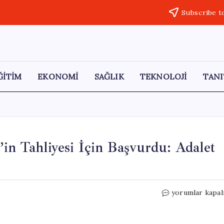
Subscribe t
ĞİTİM
EKONOMİ
SAĞLIK
TEKNOLOJİ
TANI
’in Tahliyesi İçin Başvurdu: Adalet
Avukatlar,
yorumlar kapal
Bosna
Kasabı
Mladiç’in