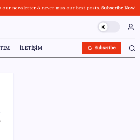
o our newsletter & never miss our best posts.
Subscribe Now!
TIM
İLETİŞİM
Subscribe
SON YAZILAR
ı
Tüm dünyaya ‘tatil daveti’