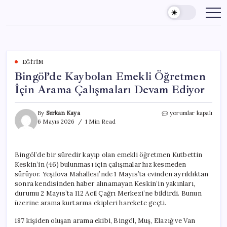
Skip
to
content
EĞITIM
Bingöl’de Kaybolan Emekli Öğretmen
İçin Arama Çalışmaları Devam Ediyor
Bingöl’de
By
Serkan Kaya
yorumlar kapalı
Kaybolan
6 Mayıs 2026
1 Min Read
Emekli
Öğretmen
İçin
Bingöl’de bir süredir kayıp olan emekli öğretmen Kutbettin
Arama
Keskin’in (46) bulunması için çalışmalar hız kesmeden
Çalışmaları
Devam
sürüyor. Yeşilova Mahallesi’nde 1 Mayıs’ta evinden ayrıldıktan
Ediyor
sonra kendisinden haber alınamayan Keskin’in yakınları,
için
durumu 2 Mayıs’ta 112 Acil Çağrı Merkezi’ne bildirdi. Bunun
üzerine arama kurtarma ekipleri harekete geçti.
187 kişiden oluşan arama ekibi, Bingöl, Muş, Elazığ ve Van