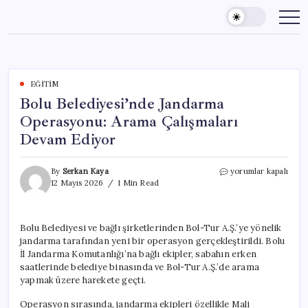
Skip
to
content
EĞITIM
Bolu Belediyesi’nde Jandarma
Operasyonu: Arama Çalışmaları
Devam Ediyor
Bolu
By
Serkan Kaya
yorumlar kapalı
Belediyesi’nde
12 Mayıs 2026
1 Min Read
Jandarma
Operasyonu:
Arama
Bolu Belediyesi ve bağlı şirketlerinden Bol-Tur A.Ş.’ye yönelik
Çalışmaları
jandarma tarafından yeni bir operasyon gerçekleştirildi. Bolu
Devam
Ediyor
İl Jandarma Komutanlığı’na bağlı ekipler, sabahın erken
için
saatlerinde belediye binasında ve Bol-Tur A.Ş.’de arama
yapmak üzere harekete geçti.
Operasyon sırasında, jandarma ekipleri özellikle Mali