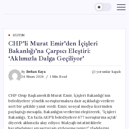
Skip
to
content
EĞITIM
CHP’li Murat Emir’den İçişleri
Bakanlığı’na Çarpıcı Eleştiri:
‘Aklımızla Dalga Geçiliyor’
CHP’li
By
Serkan Kaya
yorumlar kapalı
Murat
24 Nisan 2026
1 Min Read
Emir’den
İçişleri
Bakanlığı’na
CHP Grup Başkanvekili Murat Emir, İçişleri Bakanlığı’nın
Çarpıcı
belediyelere yönelik soruşturmalara dair açıkladığı verilere
Eleştiri:
‘Aklımızla
sert bir şekilde yanıt verdi. Emir, sosyal medya üzerinden
Dalga
paylaştığı mesajda, Bakanlığın verilerini eleştirerek, “İçişleri
Geçiliyor’
Bakanlığı, ‘En fazla AKP’li belediyelere 677 soruşturma açtık’
için
diyerek aklımızla alay ediyor. Makyajlı istatistiklerle
hazırladığınız siyasi tuzağı gizleyemezsiniz!” ifadelerini