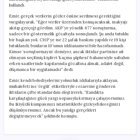
kullandı.
Emir, gerçek verilerin gözler önüne serilmesi gerektiğini
vurgulayarak, “Eğer veriler üzerinden konuşacaksak, makyajı
akıtıp gerçeği görelim. AKP’ye yönelik 677 soruşturma,
sadece bir göstermelik gözaltıyla sonuçlandı. Şu anda tutuklu
bir başkan yok. CHP’ye ise 22 şafak baskını yapıldı ve 19 kişi
tutuklandı; bunların 10’unun iddianamesi bile hazırlanmadı.
Kimse ‘soruşturmayın’ demiyor, ancak iktidar partisine ait
olmayan seçilmiş kişileri ‘kaçma şüphesi’ bahanesiyle sabahın
erken saatlerinde kapılarında gözaltına almak, adalet değil,
düşmanca bir uygulamadır” dedi.
Emir, kendi belediyelerini yolsuzluk iddialarıyla aklayan,
muhalefeti ise ‘örgüt’ etiketleriyle cezaevine gönderen
iktidarın çifte standardını eleştirerek, “Sandıkta
karşılaştığınız gücü yargı sopasıyla kırmaya çalışıyorsunuz.
Bu ikiyüzlü kumpasınızı istatistiklerle gizleyebileceğinizi
düşünüyorsunuz. Ancak bu yanılgı gerçekleri
değiştirmeyecek” şeklinde konuştu.