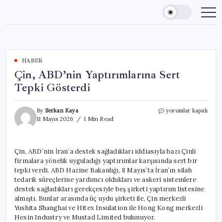
Skip
to
content
HABER
Çin, ABD’nin Yaptırımlarına Sert
Tepki Gösterdi
Çin,
By
Serkan Kaya
yorumlar kapalı
ABD’nin
11 Mayıs 2026
1 Min Read
Yaptırımlarına
Sert
Tepki
Çin, ABD’nin İran’a destek sağladıkları iddiasıyla bazı Çinli
Gösterdi
firmalara yönelik uyguladığı yaptırımlar karşısında sert bir
için
tepki verdi. ABD Hazine Bakanlığı, 8 Mayıs’ta İran’ın silah
tedarik süreçlerine yardımcı oldukları ve askeri sistemlere
destek sağladıkları gerekçesiyle beş şirketi yaptırım listesine
almıştı. Bunlar arasında üç uydu şirketi ile, Çin merkezli
Yushita Shanghai ve Hitex Insulation ile Hong Kong merkezli
Hesin Industry ve Mustad Limited bulunuyor.