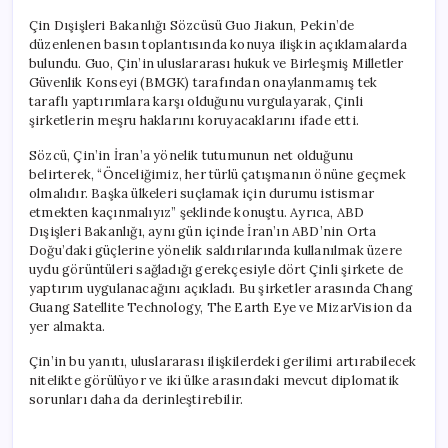
Çin Dışişleri Bakanlığı Sözcüsü Guo Jiakun, Pekin’de
düzenlenen basın toplantısında konuya ilişkin açıklamalarda
bulundu. Guo, Çin’in uluslararası hukuk ve Birleşmiş Milletler
Güvenlik Konseyi (BMGK) tarafından onaylanmamış tek
taraflı yaptırımlara karşı olduğunu vurgulayarak, Çinli
şirketlerin meşru haklarını koruyacaklarını ifade etti.
Sözcü, Çin’in İran’a yönelik tutumunun net olduğunu
belirterek, “Önceliğimiz, her türlü çatışmanın önüne geçmek
olmalıdır. Başka ülkeleri suçlamak için durumu istismar
etmekten kaçınmalıyız” şeklinde konuştu. Ayrıca, ABD
Dışişleri Bakanlığı, aynı gün içinde İran’ın ABD’nin Orta
Doğu’daki güçlerine yönelik saldırılarında kullanılmak üzere
uydu görüntüleri sağladığı gerekçesiyle dört Çinli şirkete de
yaptırım uygulanacağını açıkladı. Bu şirketler arasında Chang
Guang Satellite Technology, The Earth Eye ve MizarVision da
yer almakta.
Çin’in bu yanıtı, uluslararası ilişkilerdeki gerilimi artırabilecek
nitelikte görülüyor ve iki ülke arasındaki mevcut diplomatik
sorunları daha da derinleştirebilir.