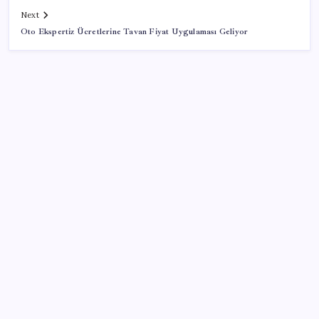
Next
Oto Ekspertiz Ücretlerine Tavan Fiyat Uygulaması Geliyor
SON YAZILAR
Altın fiyatları yükselecek mi? JPMorgan tahminlerini
güncelledi…
Rusya’da yeni otomobil satışları yüzde 10 arttı
Anne sütü bebeğin ilk aşısı: ‘İlk 6 ay su vermeyin’
uyarısı
NOW TV’de bayrak değişimi: Selçuk Tepeli ‘müsaade’