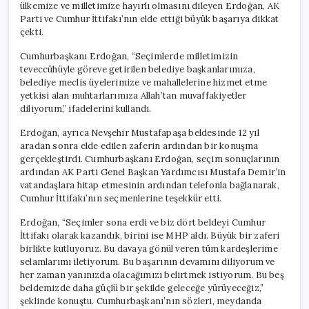
ülkemize ve milletimize hayırlı olmasını dileyen Erdoğan, AK
Parti ve Cumhur İttifakı’nın elde ettiği büyük başarıya dikkat
çekti.
Cumhurbaşkanı Erdoğan, “Seçimlerde milletimizin
teveccühüyle göreve getirilen belediye başkanlarımıza,
belediye meclis üyelerimize ve mahallelerine hizmet etme
yetkisi alan muhtarlarımıza Allah’tan muvaffakiyetler
diliyorum,” ifadelerini kullandı.
Erdoğan, ayrıca Nevşehir Mustafapaşa beldesinde 12 yıl
aradan sonra elde edilen zaferin ardından bir konuşma
gerçekleştirdi. Cumhurbaşkanı Erdoğan, seçim sonuçlarının
ardından AK Parti Genel Başkan Yardımcısı Mustafa Demir’in
vatandaşlara hitap etmesinin ardından telefonla bağlanarak,
Cumhur İttifakı’nın seçmenlerine teşekkür etti.
Erdoğan, “Seçimler sona erdi ve biz dört beldeyi Cumhur
İttifakı olarak kazandık, birini ise MHP aldı. Büyük bir zaferi
birlikte kutluyoruz. Bu davaya gönül veren tüm kardeşlerime
selamlarımı iletiyorum. Bu başarının devamını diliyorum ve
her zaman yanınızda olacağımızı belirtmek istiyorum. Bu beş
beldemizde daha güçlü bir şekilde geleceğe yürüyeceğiz,”
şeklinde konuştu. Cumhurbaşkanı’nın sözleri, meydanda