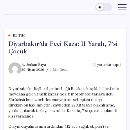
Skip
to
content
EĞITIM
Diyarbakır’da Feci Kaza: 11 Yaralı, 7’si
Çocuk
Diyarbakır’da
By
Serkan Kaya
yorumlar kapalı
Feci
29 Nisan 2026
1 Min Read
Kaza:
11
Yaralı,
Diyarbakır’ın Bağlar ilçesine bağlı Batıkarakoç Mahallesi’nde
7’si
meydana gelen trafik kazasında, bir otomobil tarlaya uçtu.
Çocuk
için
Sürücüsü henüz belirlenemeyen bir sebepten dolayı
direksiyon hakimiyetini kaybeden 22 ABM 653 plakalı araç,
yoldan çıkarak tarlaya savruldu. Kazada, 7’si çocuk toplam 11
kişi yaralandı.
Olayın duyulmasının ardından, 112 acil sağlık ekipleri ve