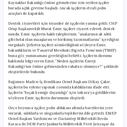
Kaynaklar Bakanlığı önüne gitmelerine izin verilen işçiler
burada açlık grevine başladı. Ancak işçilerin etrafı polis
araçları ile kapatıldı.
Destek ziyaretleri için siyasiler de işçilerin yanına geldi. CHP
Grup Başkanvekili Murat Emir, işçileri ziyaret ederek destek
sundu. Emir, işçilerin haklı taleplerinin, “analarının ak sütü
gibi helal olan maaşlarını ve birikmiş tazminatlarını” içerdiğini
vurguladı. Şirketin işçileri sömürdüğünü söyleyen Emir,
bakanlıkların ve Tasarruf Mevduatı Sigorta Fonu’nun (TMSF)
buna göz yummaması gerektiğini belirtti. İşçilerin durumu
hakkında bilgi veren Emir, “Neden işçilerin Enerji
Bakanlığı’nın önüne gelmesinden rahatsız olunuyor?” şeklinde
eleştirilerde bulundu.
Bağımsız Maden-İş Sendikası Genel Başkanı Gökay Çakır,
işçilerin bu eylemi yapmak zorunda kaldıklarını ifade etti.
İşçilerin “bıçak kemiğe dayandığı” için Ankara’ya geldiklerini
söyleyen Emir, işçilerin durumunu eleştirdi.
Gece boyunca işçiler, polis ablukası altında baretlerini yere
vurarak, ıslıklarla ve sloganlarla tepkilerini dile getirdi. EMEP
Genel Başkan Yardımcısı ve Gaziantep Milletvekili Sevda
Karaca ile DEM Parti Şanlıurfa Milletvekili Ferit Şenyaşar da