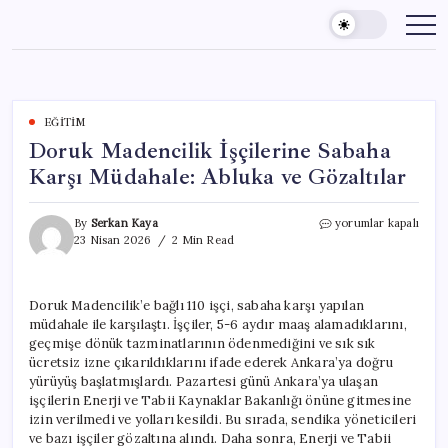
Skip
to
content
EĞITIM
Doruk Madencilik İşçilerine Sabaha
Karşı Müdahale: Abluka ve Gözaltılar
Doruk
By
Serkan Kaya
yorumlar kapalı
Madencilik
23 Nisan 2026
2 Min Read
İşçilerine
Sabaha
Karşı
Doruk Madencilik’e bağlı 110 işçi, sabaha karşı yapılan
Müdahale:
müdahale ile karşılaştı. İşçiler, 5-6 aydır maaş alamadıklarını,
Abluka
ve
geçmişe dönük tazminatlarının ödenmediğini ve sık sık
Gözaltılar
ücretsiz izne çıkarıldıklarını ifade ederek Ankara’ya doğru
için
yürüyüş başlatmışlardı. Pazartesi günü Ankara’ya ulaşan
işçilerin Enerji ve Tabii Kaynaklar Bakanlığı önüne gitmesine
izin verilmedi ve yolları kesildi. Bu sırada, sendika yöneticileri
ve bazı işçiler gözaltına alındı. Daha sonra, Enerji ve Tabii