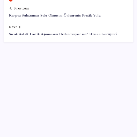
Previous
Karpuz Salatanızın Sulu Olmasını Önlemenin Pratik Yolu
Next
Sıcak Asfalt Lastik Aşınmasını Hızlandırıyor mu? Uzman Görüşleri
SON YAZILAR
Telif baskısı sonuç verdi: Suno şarkılarına dijital imza
geliyor
Citi, üçüncü çeyrek petrol tahminini yükseltti