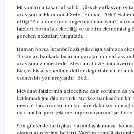
Milyonlarca tasarruf sahibi, yüksek enflasyon or
arayışında. Ekonomist Sefer Humar, TGRT Haber’d
ettiği “Paramı nerede değerlendirmeliyim?” sorusu
faizleri, borsa hareketliliği ve üretim ekonomisi 
gereken noktaları vurguladı.
Humar, borsa İstanbul’daki yükselişin yalnızca ekono
“İnsanlar, bankada bulunan paralarının enflasyon 
arayışına girmektedir. Mevduat faizlerinin üzerind
Birçok hisse senedinin defter değerinin altında olm
esasen bir yön arayışıdır” dedi.
Mevduat faizlerinin geleceğine dair sorulara da y
beklemediğini dile getirdi. Merkez Bankası’nın karar
mevcut faiz oranlarının bir süre daha korunacağını
dair ani bir geri çekilme öngörmüyorum” şeklinde
Son günlerde tartışılan “vatandaşlık maaşı” konus
olması gerektiğini belirtti. Yardım temelli siste