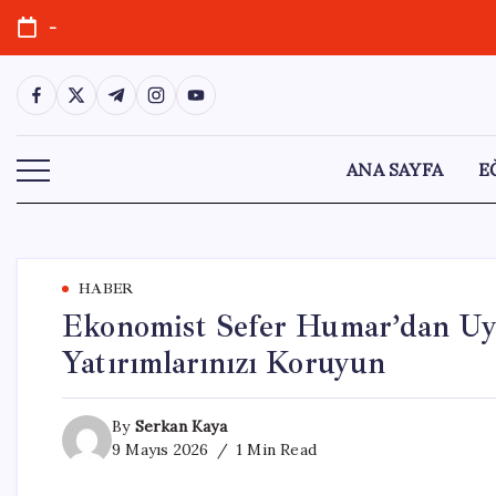
Skip
-
to
content
https://www.facebook.com/
https://twitter.com/
https://t.me/
https://www.instagram.com/
https://youtube.com/
ANA SAYFA
E
HABER
Ekonomist Sefer Humar’dan Uya
Yatırımlarınızı Koruyun
By
Serkan Kaya
9 Mayıs 2026
1 Min Read