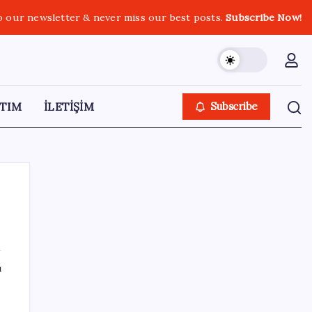
o our newsletter & never miss our best posts.
Subscribe Now!
TIM
İLETİŞİM
Subscribe
SON YAZILAR
ı
Altın fiyatları yükselecek mi? JPMorgan
tahminlerini güncelledi…