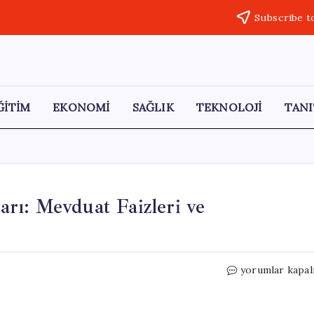
Subscribe t
ĞİTİM
EKONOMİ
SAĞLIK
TEKNOLOJİ
TANI
rı: Mevduat Faizleri ve
Ekonomist
yorumlar kapal
Sefer
Humar’dan
Uyarı: