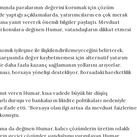
Mevduat
tamında paralarının değerini korumak için çözüm
Faizleri
e yaptığı açıklamalarda, yatırımcıların en çok merak
ve
na yanıt vererek önemli bilgiler paylaştı. Mevduat
Yatırımlarınızı
gibi konulara değinen Humar, vatandaşların dikkat etmesi
Koruyun
için
mik iyileşme ile ilişkilendirilemeyeceğini belirterek,
karşısında değer kaybetmemesi için alternatif yatırım
e daha fazla kazanç sağlamanın yollarını arıyorlar.
ası, borsaya yönelişi destekliyor. Borsadaki hareketlilik
anıt veren Humar, kısa vadede büyük bir düşüş
lı duruşu ve bankaların likidite politikaları nedeniyle
 ifade etti. “Borsaya olan ilgi artsa da mevduat faizlerine
 konuştu.
una da değinen Humar, kalıcı çözümlerin üretim odaklı
mlerin geçici çözümler sunduğunu vurgulayan Humar,