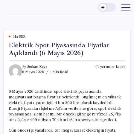
Skip
to
content
HABER
Elektrik Spot Piyasasında Fiyatlar
Açıklandı (6 Mayıs 2026)
Elektrik
By
Serkan Kaya
yorumlar kapalı
Spot
6 Mayıs 2026
1 Min Read
Piyasasında
Fiyatlar
Açıklandı
6 Mayıs 2026 tarihinde, spot elektrik piyasasında
(6
megavatsaat başına fiyatlar belirlendi. Bugün için en yüksek
Mayıs
2026)
elektrik fiyatı, yarın için 4 bin 300 lira olarak kaydedildi.
için
Enerji Piyasaları İşletme AŞ’nin verilerine göre, spot elektrik
piyasasında işlem hacmi, bir önceki güne göre yüzde 25,7’lik
bir düşüşle 499 milyon 794 bin 116 lira seviyesine geriledi.
Gün öncesi piyasalarda, bir megavatsaat elektriğin fiyatı,