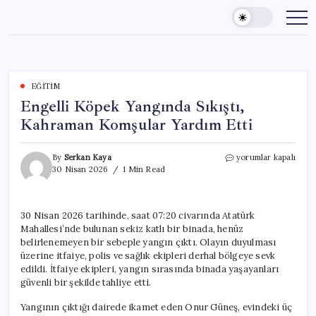
Skip
to
content
EĞITIM
Engelli Köpek Yangında Sıkıştı,
Kahraman Komşular Yardım Etti
Engelli
By
Serkan Kaya
yorumlar kapalı
Köpek
30 Nisan 2026
1 Min Read
Yangında
Sıkıştı,
Kahraman
30 Nisan 2026 tarihinde, saat 07:20 civarında Atatürk
Komşular
Mahallesi’nde bulunan sekiz katlı bir binada, henüz
Yardım
Etti
belirlenemeyen bir sebeple yangın çıktı. Olayın duyulması
için
üzerine itfaiye, polis ve sağlık ekipleri derhal bölgeye sevk
edildi. İtfaiye ekipleri, yangın sırasında binada yaşayanları
güvenli bir şekilde tahliye etti.
Yangının çıktığı dairede ikamet eden Onur Güneş, evindeki üç