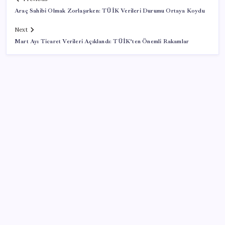
Araç Sahibi Olmak Zorlaşırken: TÜİK Verileri Durumu Ortaya Koydu
Next
Mart Ayı Ticaret Verileri Açıklandı: TÜİK’ten Önemli Rakamlar
SON YAZILAR
Adalet Bakanlığı ‘projesi’: Hâkim ve savcılar yapay
zekâyla ‘örgüt tahmini’ yapacak!
TBMM Adalet Komisyonu’nda ‘süreç yasası’
gerginliği: İzdiham yaşandı, ezilme tehlikesi
geçirdiler!