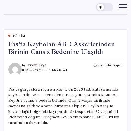
Skip
to
content
EĞITIM
Fas’ta Kaybolan ABD Askerlerinden
Birinin Cansız Bedenine Ulaşıldı
Fas’ta
By
Serkan Kaya
yorumlar kapalı
Kaybolan
11 Mayıs 2026
1 Min Read
ABD
Askerlerinden
Birinin
Fas’ta gerçekleştirilen African Lion 2026 tatbikatı sırasında
Cansız
kaybolan iki ABD askerinden biri, Teğmen Kendrick Lamont
Bedenine
Ulaşıldı
Key Jr.’ın cansız bedeni bulundu. Olay, 2 Mayıs tarihinde
için
meydana geldi ve arama kurtarma ekipleri, Key’in naaşını
kaybolduğu bölgedeki kıyı şeridinde tespit etti. 27 yaşındaki
Richmond doğumlu Teğmen Key’in ölüm haberi, ABD Ordusu
tarafından duyuruldu.