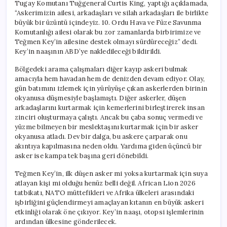
Tugay Komutanı Tuğgeneral Curtis King, yaptığı açıklamada,
“Askerimizin ailesi, arkadaşları ve silah arkadaşları ile birlikte
büyük bir üzüntü içindeyiz. 10. Ordu Hava ve Füze Savunma
Komutanlığı ailesi olarak bu zor zamanlarda birbirimize ve
Teğmen Key’in ailesine destek olmayı sürdüreceğiz” dedi.
Key’in naaşının ABD’ye nakledileceği bildirildi.
Bölgedeki arama çalışmaları diğer kayıp askeri bulmak
amacıyla hem havadan hem de denizden devam ediyor. Olay,
gün batımını izlemek için yürüyüşe çıkan askerlerden birinin
okyanusa düşmesiyle başlamıştı. Diğer askerler, düşen
arkadaşlarını kurtarmak için kemerlerini birleştirerek insan
zinciri oluşturmaya çalıştı. Ancak bu çaba sonuç vermedi ve
yüzme bilmeyen bir meslektaşını kurtarmak için bir asker
okyanusa atladı. Dev bir dalga, bu askere çarparak onu
akıntıya kapılmasına neden oldu. Yardıma giden üçüncü bir
asker ise kampa tek başına geri dönebildi.
Teğmen Key’in, ilk düşen asker mi yoksa kurtarmak için suya
atlayan kişi mi olduğu henüz belli değil. African Lion 2026
tatbikatı, NATO müttefikleri ve Afrika ülkeleri arasındaki
işbirliğini güçlendirmeyi amaçlayan kıtanın en büyük askeri
etkinliği olarak öne çıkıyor. Key’in naaşı, otopsi işlemlerinin
ardından ülkesine gönderilecek.