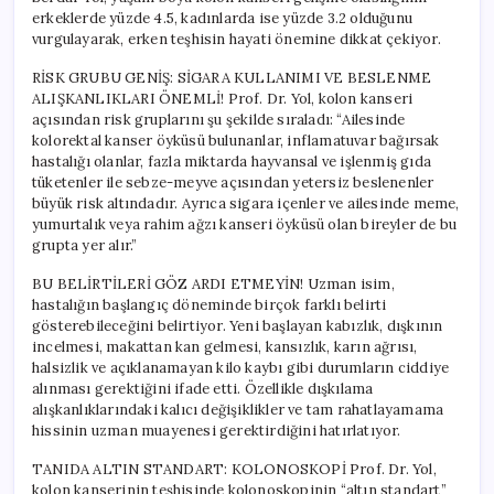
erkeklerde yüzde 4.5, kadınlarda ise yüzde 3.2 olduğunu
vurgulayarak, erken teşhisin hayati önemine dikkat çekiyor.
RİSK GRUBU GENİŞ: SİGARA KULLANIMI VE BESLENME
ALIŞKANLIKLARI ÖNEMLİ! Prof. Dr. Yol, kolon kanseri
açısından risk gruplarını şu şekilde sıraladı: “Ailesinde
kolorektal kanser öyküsü bulunanlar, inflamatuvar bağırsak
hastalığı olanlar, fazla miktarda hayvansal ve işlenmiş gıda
tüketenler ile sebze-meyve açısından yetersiz beslenenler
büyük risk altındadır. Ayrıca sigara içenler ve ailesinde meme,
yumurtalık veya rahim ağzı kanseri öyküsü olan bireyler de bu
grupta yer alır.”
BU BELİRTİLERİ GÖZ ARDI ETMEYİN! Uzman isim,
hastalığın başlangıç döneminde birçok farklı belirti
gösterebileceğini belirtiyor. Yeni başlayan kabızlık, dışkının
incelmesi, makattan kan gelmesi, kansızlık, karın ağrısı,
halsizlik ve açıklanamayan kilo kaybı gibi durumların ciddiye
alınması gerektiğini ifade etti. Özellikle dışkılama
alışkanlıklarındaki kalıcı değişiklikler ve tam rahatlayamama
hissinin uzman muayenesi gerektirdiğini hatırlatıyor.
TANIDA ALTIN STANDART: KOLONOSKOPİ Prof. Dr. Yol,
kolon kanserinin teşhisinde kolonoskopinin “altın standart”