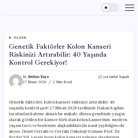
Skip
to
content
HABER
Genetik Faktörler Kolon Kanseri
Riskinizi Artırabilir: 40 Yaşında
Kontrol Gerekiyor!
Genetik
By
Serkan Kaya
yorumlar kapalı
Faktörler
27 Nisan 2026
2 Min Read
Kolon
Kanseri
Riskinizi
Genetik faktörler, kolon kanseri riskinizi artırabilir: 40
Artırabilir:
yaşında kontrol şart! 27 Nisan 2026 tarihinde Hakan Kaplan
40
Yaşında
tarafından kaleme alınan bu makale, dünya genelinde yaygın
Kontrol
olarak görülen bir kanser türü olan kolon kanserinin, modern
Gerekiyor!
yaşam tarzı ve beslenme alışkanlıklarıyla nasıl yayıldığını ele
için
alıyor. Genel Cerrahi ve Cerrahi Onkoloji Uzmanı Prof. Dr.
Serdar Yol, yaşam boyu kolon kanseri gelişme olasılığının