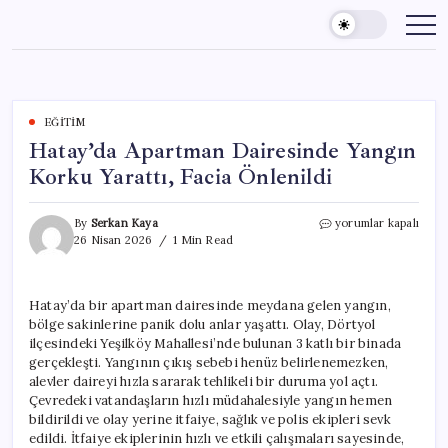
Skip
to
content
EĞITIM
Hatay’da Apartman Dairesinde Yangın
Korku Yarattı, Facia Önlenildi
Hatay’da
By
Serkan Kaya
yorumlar kapalı
Apartman
26 Nisan 2026
1 Min Read
Dairesinde
Yangın
Korku
Hatay’da bir apartman dairesinde meydana gelen yangın,
Yarattı,
bölge sakinlerine panik dolu anlar yaşattı. Olay, Dörtyol
Facia
Önlenildi
ilçesindeki Yeşilköy Mahallesi’nde bulunan 3 katlı bir binada
için
gerçekleşti. Yangının çıkış sebebi henüz belirlenemezken,
alevler daireyi hızla sararak tehlikeli bir duruma yol açtı.
Çevredeki vatandaşların hızlı müdahalesiyle yangın hemen
bildirildi ve olay yerine itfaiye, sağlık ve polis ekipleri sevk
edildi. İtfaiye ekiplerinin hızlı ve etkili çalışmaları sayesinde,