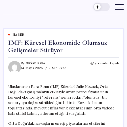
Skip
to
content
HABER
IMF: Küresel Ekonomide Olumsuz
Gelişmeler Sürüyor
IMF:
By
Serkan Kaya
yorumlar kapalı
Küresel
14 Mayıs 2026
2 Min Read
Ekonomide
Olumsuz
Gelişmeler
Uluslararası Para Fonu (IMF) Sözcüsü Julie Kozack, Orta
Sürüyor
Doğu’daki çatışmaların etkisiyle artan petrol fiyatlarının
için
küresel ekonomiyi “referans” senaryodan “olumsuz” bir
senaryoya doğru sürüklediğini belirtti. Kozack, basın
toplantısında, mevcut enflasyon beklentilerinin orta vadede
hala stabil kalmaya devam ettiğini vurguladı.
Orta Doğu’daki savaşların enerji piyasalarına etkilerini