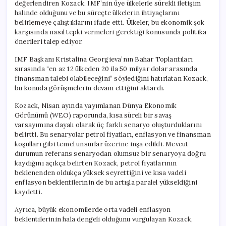
değerlendiren Kozack, IMF’nin üye ülkelerle sürekli iletişim
halinde olduğunu ve bu süreçte ülkelerin ihtiyaçlarını
belirlemeye çalıştıklarını ifade etti. Ülkeler, bu ekonomik şok
karşısında nasıl tepki vermeleri gerektiği konusunda politika
önerileri talep ediyor.
IMF Başkanı Kristalina Georgieva’nın Bahar Toplantıları
sırasında “en az 12 ülkeden 20 ila 50 milyar dolar arasında
finansman talebi olabileceğini” söylediğini hatırlatan Kozack,
bu konuda görüşmelerin devam ettiğini aktardı.
Kozack, Nisan ayında yayımlanan Dünya Ekonomik
Görünümü (WEO) raporunda, kısa süreli bir savaş
varsayımına dayalı olarak üç farklı senaryo oluşturduklarını
belirtti. Bu senaryolar petrol fiyatları, enflasyon ve finansman
koşulları gibi temel unsurlar üzerine inşa edildi. Mevcut
durumun referans senaryodan olumsuz bir senaryoya doğru
kaydığını açıkça belirten Kozack, petrol fiyatlarının
beklenenden oldukça yüksek seyrettiğini ve kısa vadeli
enflasyon beklentilerinin de bu artışla paralel yükseldiğini
kaydetti.
Ayrıca, büyük ekonomilerde orta vadeli enflasyon
beklentilerinin hala dengeli olduğunu vurgulayan Kozack,