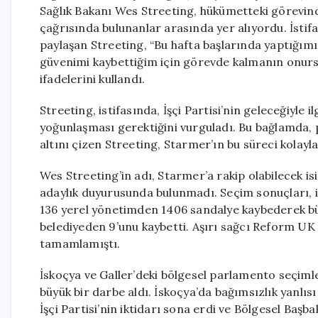
Sağlık Bakanı Wes Streeting, hükümetteki görevinden
çağrısında bulunanlar arasında yer alıyordu. İst
paylaşan Streeting, “Bu hafta başlarında yaptığımı
güvenimi kaybettiğim için görevde kalmanın onursu
ifadelerini kullandı.
Streeting, istifasında, İşçi Partisi’nin geleceğiyle i
yoğunlaşması gerektiğini vurguladı. Bu bağlamda, p
altını çizen Streeting, Starmer’ın bu süreci kolayl
Wes Streeting’in adı, Starmer’a rakip olabilecek i
adaylık duyurusunda bulunmadı. Seçim sonuçları, ikti
136 yerel yönetimden 1406 sandalye kaybederek büyü
belediyeden 9’unu kaybetti. Aşırı sağcı Reform UK
tamamlamıştı.
İskoçya ve Galler’deki bölgesel parlamento seçiml
büyük bir darbe aldı. İskoçya’da bağımsızlık yanlısı 
İşçi Partisi’nin iktidarı sona erdi ve Bölgesel Başba