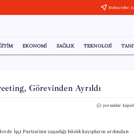
Subscribe t
ĞİTİM
EKONOMİ
SAĞLIK
TEKNOLOJİ
TANI
reeting, Görevinden Ayrıldı
İngiltere
yorumlar kapal
Sağlık
Bakanı
Wes
Streeting,
mlerde İşçi Partisi’nin yaşadığı büyük kayıpların ardından