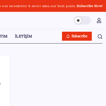
o our newsletter & never miss our best posts.
Subscribe Now!
TIM
İLETİŞİM
Subscribe
ı
SON YAZILAR
Tüm dünyaya ‘tatil daveti’