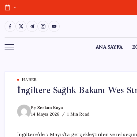
Skip
-
to
content
https://www.facebook.com/
https://twitter.com/
https://t.me/
https://www.instagram.com/
https://youtube.com/
ANA SAYFA
E
HABER
İngiltere Sağlık Bakanı Wes St
By
Serkan Kaya
14 Mayıs 2026
1 Min Read
İngiltere’de 7 Mayıs’ta gerçekleştirilen yerel seçi