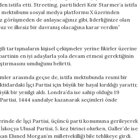
Görevinden
 istifa etti. Streeting, parti lideri Keir Starmer’a istifa
Ayrıldı
ifa mektubunu sosyal medya platformu X üzerinden
için
z görüşmeden de anlayacağınız gibi, liderliğinize olan
z ve ilkesiz bir davranış olacağına karar verdim”
lgili tartışmaların kişisel çekişmeler yerine fikirler üzerine
artinin en iyi adaylarla yola devam etmesi gerektiğinin
aştırmasını umduğunu belirtti.
simler arasında geçse de, istifa mektubunda resmi bir
dardaki İşçi Partisi için büyük bir hayal kırıklığı yarattı;
k bir yenilgi aldı. Londra’da ise sahip olduğu 19
 Partisi, 1444 sandalye kazanarak seçimleri önde
erinde de İşçi Partisi, üçüncü parti konumuna gerileyerek
İskoçya Ulusal Partisi, 5. kez birinci olurken, Galler’de ise
kan Eluned Morgan’ın milletvekilliği bile tehlikeye girdi.