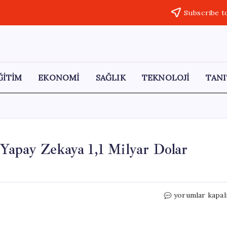
Subscribe t
ĞİTİM
EKONOMİ
SAĞLIK
TEKNOLOJİ
TANI
Yapay Zekaya 1,1 Milyar Dolar
İnsan
yorumlar kapal
Verisi
Olmadan
Öğrenen