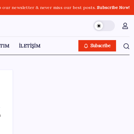
o our newsletter & never miss our best posts.
Subscribe Now!
TIM
İLETİŞİM
Subscribe
SON YAZILAR
ı
Altın fiyatları yükselecek mi? JPMorgan
tahminlerini güncelledi…