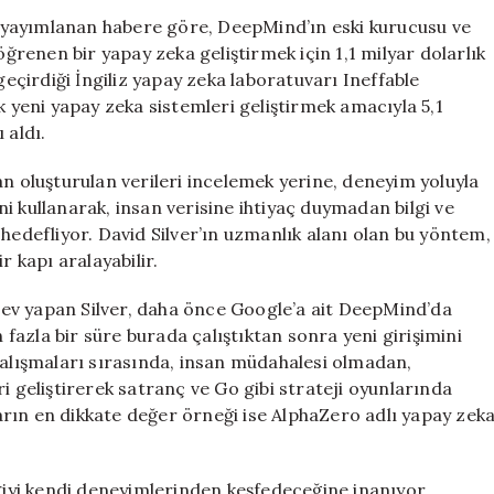
Yapay
 yayımlanan habere göre, DeepMind’ın eski kurucusu ve
Zekaya
öğrenen bir yapay zeka geliştirmek için 1,1 milyar dolarlık
1,1
geçirdiği İngiliz yapay zeka laboratuvarı Ineffable
Milyar
k yeni yapay zeka sistemleri geliştirmek amacıyla 5,1
Dolar
 aldı.
Yatırım
için
an oluşturulan verileri incelemek yerine, deneyim yoluyla
i kullanarak, insan verisine ihtiyaç duymadan bilgi ve
hedefliyor. David Silver’ın uzmanlık alanı olan bu yöntem,
r kapı aralayabilir.
ev yapan Silver, daha önce Google’a ait DeepMind’da
n fazla bir süre burada çalıştıktan sonra yeni girişimini
çalışmaları sırasında, insan müdahalesi olmadan,
geliştirerek satranç ve Go gibi strateji oyunlarında
rın en dikkate değer örneği ise AlphaZero adlı yapay zek
lgiyi kendi deneyimlerinden keşfedeceğine inanıyor.