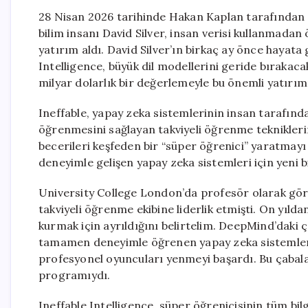
28 Nisan 2026 tarihinde Hakan Kaplan tarafından
bilim insanı David Silver, insan verisi kullanmadan 
yatırım aldı. David Silver’ın birkaç ay önce hayata 
Intelligence, büyük dil modellerini geride bırakaca
milyar dolarlık bir değerlemeyle bu önemli yatırımı
Ineffable, yapay zeka sistemlerinin insan tarafınd
öğrenmesini sağlayan takviyeli öğrenme tekniklerin
becerileri keşfeden bir “süper öğrenici” yaratmayı 
deneyimle gelişen yapay zeka sistemleri için yeni bi
University College London’da profesör olarak gör
takviyeli öğrenme ekibine liderlik etmişti. On yılda
kurmak için ayrıldığını belirtelim. DeepMind’daki 
tamamen deneyimle öğrenen yapay zeka sistemleri 
profesyonel oyuncuları yenmeyi başardı. Bu çabala
programıydı.
Ineffable Intelligence, süper öğrenicisinin tüm bi