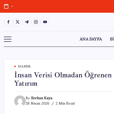
Skip
-
to
content
https://www.facebook.com/
https://twitter.com/
https://t.me/
https://www.instagram.com/
https://youtube.com/
ANA SAYFA
E
HABER
İnsan Verisi Olmadan Öğrenen 
Yatırım
By
Serkan Kaya
28 Nisan 2026
2 Min Read