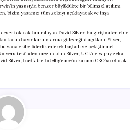
rwin’in yasasıyla benzer büyüklükte bir bilimsel atılımı
en, bizim yasamız tüm zekayı açıklayacak ve inşa
ın eseri olarak tanımlayan David Silver, bu girişimden elde
rtaran hayır kurumlarına gideceğini açıkladı. Silver,
u yana ekibe liderlik ederek başladı ve pekiştirmeli
iversitesi’nden mezun olan Silver, UCL’de yapay zeka
id Silver, Ineffable Intelligence’ın kurucu CEO’su olarak