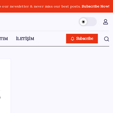
o our newsletter & never miss our best posts.
Subscribe Now!
TIM
İLETİŞİM
Subscribe
SON YAZILAR
ı
Tüm dünyaya ‘tatil daveti’