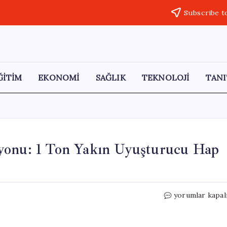
Subscribe t
ĞİTİM
EKONOMİ
SAĞLIK
TEKNOLOJİ
TANI
yonu: 1 Ton Yakın Uyuşturucu Hap
İstanbul’da
yorumlar kapal
Uyuşturucu
Operasyonu:
1