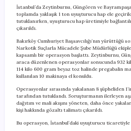
İstanbul’da Zeytinburnu, Güngören ve Bayrampaşa 
toplamda yaklaşık 1 ton uyuşturucu hap ele geçirildi
tutuklanırken, uyuşturucu hap üretimiyle bağlantılı
çıkarıldı.
Bakırköy Cumhuriyet Başsavcılığı’nın yürüttüğü s
Narkotik Suçlarla Mücadele Şube Müdürlüğü ekiple
kapsamlı bir operasyon başlattı. Zeytinburnu, Gün
araca düzenlenen operasyonlar sonucunda 932 kil
114 kilo 600 gram beyaz toz halinde pregabalin ma
kullanılan 10 makinaya el konuldu.
Operasyonlar sırasında yakalanan 8 şüpheliden 1’in
tarafından tutuklandı. Soruşturmanın ilerleyen a
dağıtım ve mali akışını yöneten, daha önce yakala
kişi hakkında gözaltı talimatı çıkarıldı.
Bu operasyon, İstanbul’daki uyuşturucu ticaretiyle