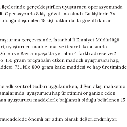
Ton
ilçelerinde gerçekleştirilen uyuşturucu operasyonunda,
Yakın
. Operasyonda 8 kişi gözaltına alındı. Bu kişilerin 7’si
Uyuşturucu
 olduğu düşünülen 15 kişi hakkında da gözaltı kararı
Hap
Ele
Geçirildi
oruşturma çerçevesinde, İstanbul İl Emniyet Müdürlüğü
için
ri, uyuşturucu madde imal ve ticareti konusunda
gören ve Bayrampaşa’da yer alan 4 farklı adrese ve 2
o 450 gram pregabalin etken maddeli uyuşturucu hap,
ddesi, 731 kilo 800 gram katkı maddesi ve hap üretiminde
e adli kontrol tedbiri uygulanırken, diğer 7 kişi mahkeme
şamalarında, uyuşturucu hap üretimini organize eden,
nan uyuşturucu maddelerle bağlantılı olduğu belirlenen 15
 mücadelede önemli bir adım olarak değerlendiriliyor.