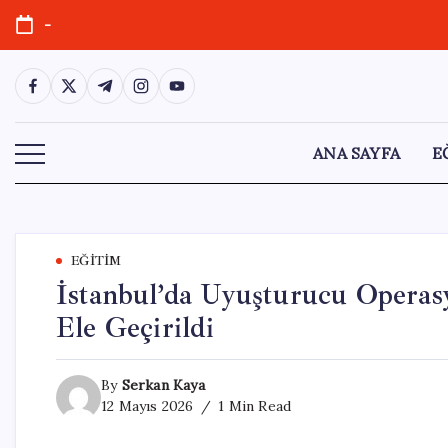
Skip
-
to
content
https://www.facebook.com/
https://twitter.com/
https://t.me/
https://www.instagram.com/
https://youtube.com/
ANA SAYFA
E
EĞITIM
İstanbul’da Uyuşturucu Operas
Ele Geçirildi
By
Serkan Kaya
12 Mayıs 2026
1 Min Read