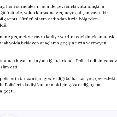
Yavru
lay, hem sürücülerin hem de çevredeki vatandaşların
Kedi
üğü önünde, yolun karşısına geçmeye çalışan yavru bir
İçin
l çarptı. Sürücü olayın ardından hızla bölgeden
Gösterdiği
ldü.
Duyarlılık
Takdir
 önüne geçmek ve yavru kediye yardım edebilmek amacıyla
Topladı
larak yolda bekleyen araçların geçişine izin vermeyen
için
onucu hayatını kaybettiği belirlendi. Polis, kedinin cansız
slim etti.
polislerin bir can için gösterdiği bu hassasiyet, çevredeki
ı. Polislerin kediyi kurtarmak için gösterdiği çaba,
a geçti.