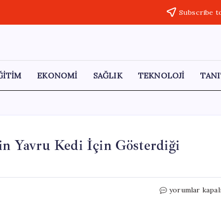
Subscribe t
ĞİTİM
EKONOMİ
SAĞLIK
TEKNOLOJİ
TANI
in Yavru Kedi İçin Gösterdiği
İzmir’de
yorumlar kapal
Trafik
Durdu:
Polislerin