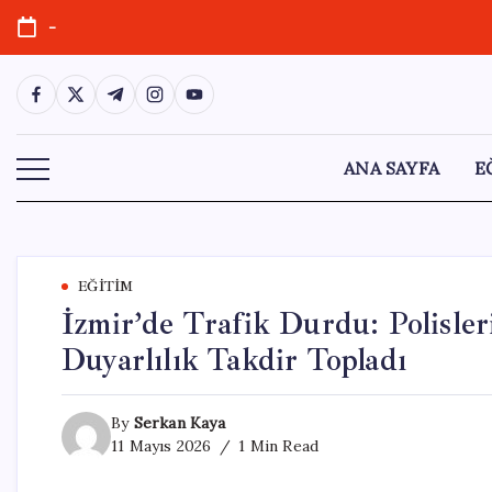
Skip
-
to
content
https://www.facebook.com/
https://twitter.com/
https://t.me/
https://www.instagram.com/
https://youtube.com/
ANA SAYFA
E
EĞITIM
İzmir’de Trafik Durdu: Polisler
Duyarlılık Takdir Topladı
By
Serkan Kaya
11 Mayıs 2026
1 Min Read