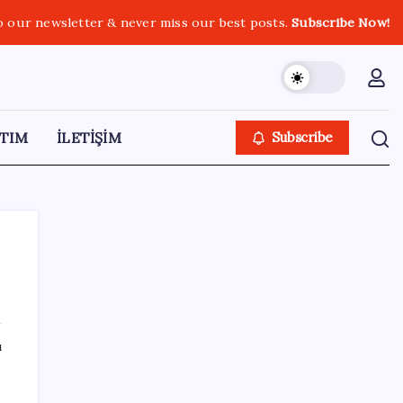
o our newsletter & never miss our best posts.
Subscribe Now!
TIM
İLETİŞİM
Subscribe
SON YAZILAR
ı
Altın fiyatları yükselecek mi? JPMorgan
tahminlerini güncelledi…