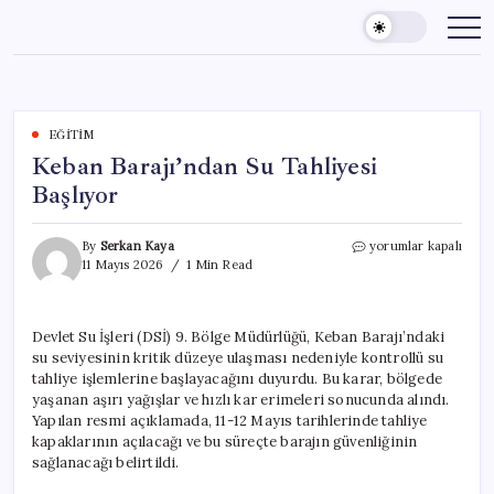
Skip
to
content
EĞITIM
Keban Barajı’ndan Su Tahliyesi
Başlıyor
Keban
By
Serkan Kaya
yorumlar kapalı
Barajı’ndan
11 Mayıs 2026
1 Min Read
Su
Tahliyesi
Başlıyor
Devlet Su İşleri (DSİ) 9. Bölge Müdürlüğü, Keban Barajı’ndaki
için
su seviyesinin kritik düzeye ulaşması nedeniyle kontrollü su
tahliye işlemlerine başlayacağını duyurdu. Bu karar, bölgede
yaşanan aşırı yağışlar ve hızlı kar erimeleri sonucunda alındı.
Yapılan resmi açıklamada, 11-12 Mayıs tarihlerinde tahliye
kapaklarının açılacağı ve bu süreçte barajın güvenliğinin
sağlanacağı belirtildi.