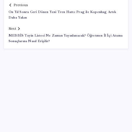
Previous
On Yıl Sonra Geri Dönen Yeni Tren Hattı: Prag ile Kopenhag Artık
Daha Yakın
Next
MEBBİS Tayin Listesi Ne Zaman Yayınlanacak? Öğretmen İl İçi Atama
Sonuçlarına Nasıl Erişilir?
SON YAZILAR
Altın fiyatları yükselecek mi? JPMorgan tahminlerini
güncelledi…