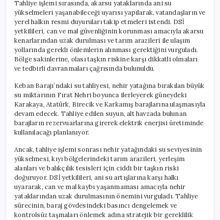
Tahliye işlemi sırasında, akarsu yataklarında ani su
yükselmeleri yaşanabileceği uyarısı yapılarak, vatandaşların ve
yerel halkın resmi duyuruları takip etmeleri istendi. DSİ
yetkilileri, can ve mal güvenliğinin korunması amacıyla akarsu
kenarlarından uzak durulması ve tarım arazileri ile ulaşım
yollarında gerekli önlemlerin alınması gerektiğini vurguladı.
Bölge sakinlerine, olası taşkın riskine karşı dikkatli olmaları
ve tedbirli davranmaları çağrısında bulunuldu.
Keban Barajı’ndaki su tahliyesi, nehir yatağına bırakılan büyük
su miktarının Fırat Nehri boyunca ilerleyerek güneydeki
Karakaya, Atatürk, Birecik ve Karkamış barajlarına ulaşmasıyla
devam edecek. Tahliye edilen suyun, alt havzada bulunan
barajların rezervuarlarına girerek elektrik enerjisi üretiminde
kullanılacağı planlanıyor.
Ancak, tahliye işlemi sonrası nehir yatağındaki su seviyesinin
yükselmesi, kıyı bölgelerindeki tarım arazileri, yerleşim
alanları ve balıkçılık tesisleri için ciddi bir taşkın riski
doğuruyor. DSİ yetkilileri, ani su artışlarına karşı halkı
uyararak, can ve mal kaybı yaşanmaması amacıyla nehir
yataklarından uzak durulmasının önemini vurguladı. Tahliye
sürecinin, baraj gövdesindeki basıncı dengelemek ve
kontrolsüz taşmaları önlemek adına stratejik bir gereklilik