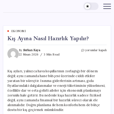
Skip
to
content
EKONOMI
Kış Ayına Nasıl Hazırlık Yapılır?
Kış
By
Serkan Kaya
yorumlar kapalı
Ayına
22 Nisan 2026
3 Min Read
Nasıl
Hazırlık
Yapılır?
Kış ayları, yalnızca hava koşullarının zorlaştığı bir dönem
için
değil; aynı zamanda hane bütçesi üzerinde ciddi etkiler
yaratan bir süreçtir. Isınma giderlerinin artması, gıda
fiyatlarındaki dalgalanmalar ve enerji tüketiminin yükselmesi,
özellikle dar ve orta gelirli aileler için ekonomik planlamayı
zorunlu hale getirir. Bu nedenle kışa hazırlık sadece fiziksel
değil, aynı zamanda finansal bir hazırlık süreci olarak ele
alınmalıdır. Doğru planlama ile hem konforlu hem de bütçe
dostu bir kış geçirmek mümkündür.