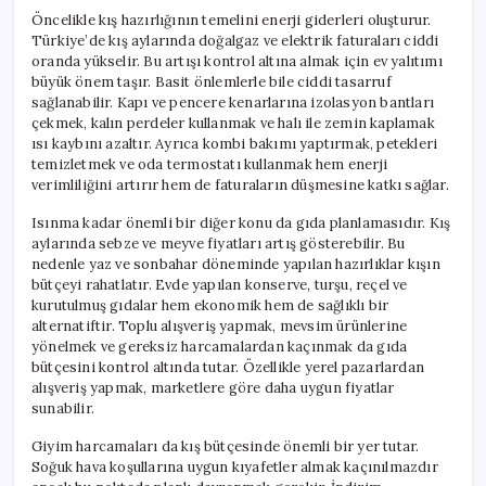
Öncelikle kış hazırlığının temelini enerji giderleri oluşturur.
Türkiye’de kış aylarında doğalgaz ve elektrik faturaları ciddi
oranda yükselir. Bu artışı kontrol altına almak için ev yalıtımı
büyük önem taşır. Basit önlemlerle bile ciddi tasarruf
sağlanabilir. Kapı ve pencere kenarlarına izolasyon bantları
çekmek, kalın perdeler kullanmak ve halı ile zemin kaplamak
ısı kaybını azaltır. Ayrıca kombi bakımı yaptırmak, petekleri
temizletmek ve oda termostatı kullanmak hem enerji
verimliliğini artırır hem de faturaların düşmesine katkı sağlar.
Isınma kadar önemli bir diğer konu da gıda planlamasıdır. Kış
aylarında sebze ve meyve fiyatları artış gösterebilir. Bu
nedenle yaz ve sonbahar döneminde yapılan hazırlıklar kışın
bütçeyi rahatlatır. Evde yapılan konserve, turşu, reçel ve
kurutulmuş gıdalar hem ekonomik hem de sağlıklı bir
alternatiftir. Toplu alışveriş yapmak, mevsim ürünlerine
yönelmek ve gereksiz harcamalardan kaçınmak da gıda
bütçesini kontrol altında tutar. Özellikle yerel pazarlardan
alışveriş yapmak, marketlere göre daha uygun fiyatlar
sunabilir.
Giyim harcamaları da kış bütçesinde önemli bir yer tutar.
Soğuk hava koşullarına uygun kıyafetler almak kaçınılmazdır