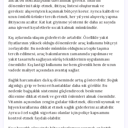
ancak bu noktada planlı davranmak gerekir. İndirim
dönemlerini takip etmek, ihtiyaç listesi oluşturmak ve
gereksiz alışverişten kaçınmak bütçeyi korur. Ayrıca kaliteli ve
uzun ömürlü ürünler tercih etmek, her yıl yeni alışveriş yapma
ihtiyacını azaltır. Kat kat giyinme yöntemi ile daha az sayıda
ama işlevsel kıyafetlerle sıcak kalmak mümkündür.
Kış aylarında ulaşım giderleri de artabilir. Özellikle yakıt
fiyatlarının yüksek olduğu dönemlerde araç kullanımı bütçeyi
zorlayabilir. Bu nedenle mümkün olduğunca toplu taşıma
tercih edilmesi, araç bakımlarının zamanında yapılması ve
yakıt tasarrufu sağlayan sürüş tekniklerinin uygulanması
önemlidir. Kış lastiği kullanımı ise hem güvenlik hem de uzun
vadede maliyet açısından avantaj sağlar.
Sağlık harcamaları da kış döneminde artış gösterebilir. Soğuk
algınlığı, grip ve benzeri hastalıklar daha sık görülür. Bu
nedenle bağışıklık sistemini güçlendirecek beslenme
düzenine dikkat etmek ve gerekli önlemleri almak önemlidir.
Vitamin açısından zengin gıdalar tüketmek, düzenli uyumak ve
hijyen kurallarına dikkat etmek sağlık giderlerini azaltabilir.
Ayrıca özel sağlık sigortası olanlar için poliçe kapsamını
kontrol etmek faydalı olabilir.