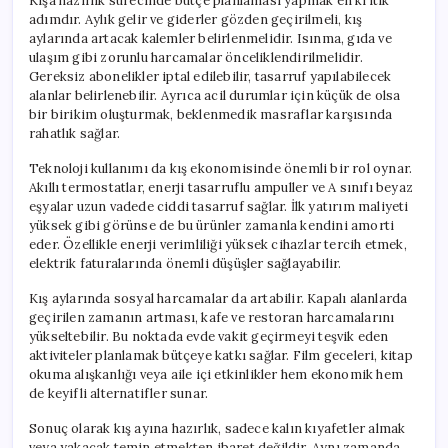
Kışa hazırlık sürecinde bütçe planlaması yapmak en kritik
adımdır. Aylık gelir ve giderler gözden geçirilmeli, kış
aylarında artacak kalemler belirlenmelidir. Isınma, gıda ve
ulaşım gibi zorunlu harcamalar önceliklendirilmelidir.
Gereksiz abonelikler iptal edilebilir, tasarruf yapılabilecek
alanlar belirlenebilir. Ayrıca acil durumlar için küçük de olsa
bir birikim oluşturmak, beklenmedik masraflar karşısında
rahatlık sağlar.
Teknoloji kullanımı da kış ekonomisinde önemli bir rol oynar.
Akıllı termostatlar, enerji tasarruflu ampuller ve A sınıfı beyaz
eşyalar uzun vadede ciddi tasarruf sağlar. İlk yatırım maliyeti
yüksek gibi görünse de bu ürünler zamanla kendini amorti
eder. Özellikle enerji verimliliği yüksek cihazlar tercih etmek,
elektrik faturalarında önemli düşüşler sağlayabilir.
Kış aylarında sosyal harcamalar da artabilir. Kapalı alanlarda
geçirilen zamanın artması, kafe ve restoran harcamalarını
yükseltebilir. Bu noktada evde vakit geçirmeyi teşvik eden
aktiviteler planlamak bütçeye katkı sağlar. Film geceleri, kitap
okuma alışkanlığı veya aile içi etkinlikler hem ekonomik hem
de keyifli alternatifler sunar.
Sonuç olarak kış ayına hazırlık, sadece kalın kıyafetler almak
veya yakacak temin etmekten ibaret değildir. Aynı zamanda