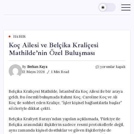
Skip
to
content
HABER
Koç Ailesi ve Belçika Kraliçesi
Mathilde’nin Özel Buluşması
Koç
By
Serkan Kaya
yorumlar kapalı
Ailesi
13 Mayıs 2026
1 Min Read
ve
Belçika
Kraliçesi
Belçika Kraliçesi Mathilde, İstanbul’da Koç Ailesi ile bir araya
Mathilde’nin
geldi. Bu önemli buluşmada Rahmi Koç, Caroline Koç ve Ali
Özel
Buluşması
Koç ile sohbet eden Kraliçe, “İşler kişisel bağlantılarla başlar”
için
sözleriyle dikkat çekti.
Belçika Kraliyet Sarayı’ndan yapılan açıklamada, Türkiye ile
Belçika arasındaki ilişkilerin sadece resmi protokollerle değil,
aynı zamanda kişisel dostluklar ve güven ilişkileriyle de