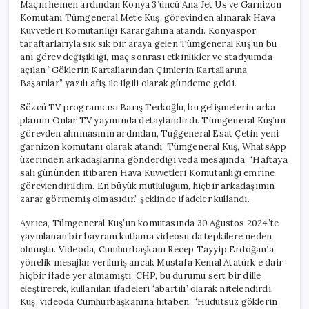
Maçın hemen ardından Konya 3’üncü Ana Jet Üs ve Garnizon
Komutanı Tümgeneral Mete Kuş, görevinden alınarak Hava
Kuvvetleri Komutanlığı Karargahına atandı. Konyaspor
taraftarlarıyla sık sık bir araya gelen Tümgeneral Kuş’un bu
ani görev değişikliği, maç sonrası etkinlikler ve stadyumda
açılan “Göklerin Kartallarından Çimlerin Kartallarına
Başarılar” yazılı afiş ile ilgili olarak gündeme geldi.
Sözcü TV programcısı Barış Terkoğlu, bu gelişmelerin arka
planını Onlar TV yayınında detaylandırdı. Tümgeneral Kuş’un
görevden alınmasının ardından, Tuğgeneral Esat Çetin yeni
garnizon komutanı olarak atandı. Tümgeneral Kuş, WhatsApp
üzerinden arkadaşlarına gönderdiği veda mesajında, “Haftaya
salı gününden itibaren Hava Kuvvetleri Komutanlığı emrine
görevlendirildim. En büyük mutluluğum, hiçbir arkadaşımın
zarar görmemiş olmasıdır.” şeklinde ifadeler kullandı.
Ayrıca, Tümgeneral Kuş’un komutasında 30 Ağustos 2024’te
yayınlanan bir bayram kutlama videosu da tepkilere neden
olmuştu. Videoda, Cumhurbaşkanı Recep Tayyip Erdoğan’a
yönelik mesajlar verilmiş ancak Mustafa Kemal Atatürk’e dair
hiçbir ifade yer almamıştı. CHP, bu durumu sert bir dille
eleştirerek, kullanılan ifadeleri ‘abartılı’ olarak nitelendirdi.
Kuş, videoda Cumhurbaşkanına hitaben, “Hudutsuz göklerin