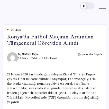
Skip
to
content
EĞITIM
Konya’da Futbol Maçının Ardından
Tümgeneral Görevden Alındı
Konya’da
By
Serkan Kaya
yorumlar kapalı
Futbol
29 Nisan 2026
1 Min Read
Maçının
Ardından
Tümgeneral
21 Nisan 2026 tarihinde gerçekleşen Ziraat Türkiye Kupası
Görevden
çeyrek final mücadelesinde Konyaspor, Fenerbahçe’yi 120.
Alındı
için
dakikada kazandığı penaltı golüyle eleyerek yarı finale
yükseldi. Maç sırasında stadyumda duyulan uçak sesleri ve
üstten geçen helikopterler dikkat çekti. Bu olayın ardından
Türk Silahlı Kuvvetleri’nde (TSK) önemli bir atama değişikliği
yaşandı.