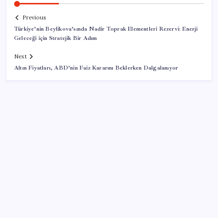
Previous
Türkiye’nin Beylikova’sında Nadir Toprak Elementleri Rezervi: Enerji
Geleceği için Stratejik Bir Adım
Next
Altın Fiyatları, ABD’nin Faiz Kararını Beklerken Dalgalanıyor
SON YAZILAR
Temmuz’da yabancının en çok alım satım yaptığı
hisseler