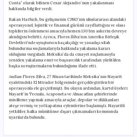
Conta” olarak bilinen Cesar Alejandro’nun yakalanması
hakkında bilgiler verdi.
Bakan Harfuch, bu gelişmenin CJNG’nin uluslararası alandaki
operasyonel, lojistik ve finansal gücünü zayıflattığını ve olası
tepkilerin önlenmesi amacıyla hemen 130 bin askerin devreye
alındığını belirtti. Ayrıca, Flores Silva’nın Amerika Birleşik
Devletleri’nde uyuşturucu kaçakçılığı ve yasadışı silah
bulundurma suçlamalarıyla hakkında yakalama kararı
olduğunu vurguladı. Meksika’da da cinayet suçlamasıyla
yeniden yakalama emri ve başsavcılık tarafından yürütülen
başka soruşturmaların bulunduğunu ifade etti.
Audias Flores Silva, 27 Nisan tarihinde Meksika’nın Nayarit
eyaletindeki El Mirador bölgesinde gerçekleştirilen bir
operasyonla ele geçirilmişti. Bu olayın ardından, kartel üyeleri
Nayarit’in Tecuala, Acaponeta ve Ahuacatlan şehirlerinde
misilleme yapmak amacıyla araçlar, depolar ve dükkanları
ateşe vermiş ve yol kapatma eylemlerine başlamıştı. Nayaritli
yetkililer, halka mümkünse dışarı çıkmamaları konusunda
uyarılarda bulundu.