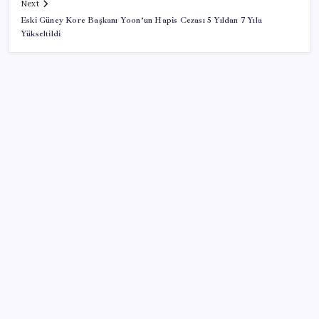
Next
Eski Güney Kore Başkanı Yoon’un Hapis Cezası 5 Yıldan 7 Yıla
Yükseltildi
SON YAZILAR
Altın fiyatları yükselecek mi? JPMorgan tahminlerini
güncelledi…
Rusya’da yeni otomobil satışları yüzde 10 arttı
Anne sütü bebeğin ilk aşısı: ‘İlk 6 ay su vermeyin’
uyarısı