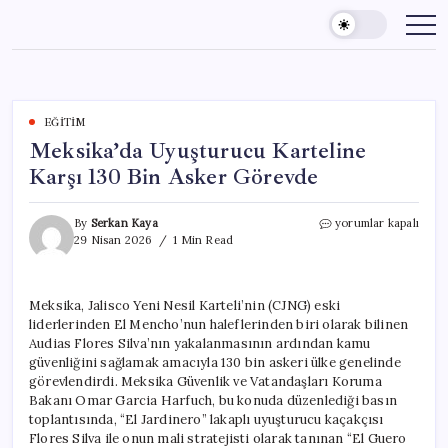
Skip
to
content
EĞITIM
Meksika’da Uyuşturucu Karteline
Karşı 130 Bin Asker Görevde
Meksika’da
By
Serkan Kaya
yorumlar kapalı
Uyuşturucu
29 Nisan 2026
1 Min Read
Karteline
Karşı
130
Meksika, Jalisco Yeni Nesil Karteli’nin (CJNG) eski
Bin
liderlerinden El Mencho’nun haleflerinden biri olarak bilinen
Asker
Görevde
Audias Flores Silva’nın yakalanmasının ardından kamu
için
güvenliğini sağlamak amacıyla 130 bin askeri ülke genelinde
görevlendirdi. Meksika Güvenlik ve Vatandaşları Koruma
Bakanı Omar Garcia Harfuch, bu konuda düzenlediği basın
toplantısında, “El Jardinero” lakaplı uyuşturucu kaçakçısı
Flores Silva ile onun mali stratejisti olarak tanınan “El Guero