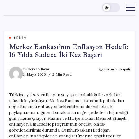
Skip
to
content
EĞITIM
Merkez Bankası’nın Enflasyon Hedefi:
16 Yılda Sadece İki Kez Başarı
Merkez
By
Serkan Kaya
yorumlar kapalı
Bankası’nın
11 Mayıs 2026
2 Min Read
Enflasyon
Hedefi:
16
Türkiye, yüksek enflasyon ve yaşam pahalılığı ile zorlu bir
Yılda
mücadele yürütüyor. Merkez Bankası, ekonomik politikaları
Sadece
İki
doğrultusunda enflasyon beklentilerini düzenli olarak
Kez
paylaşmasına rağmen, bu rakamların gerçeklerle örtüşmediği
Başarı
gün yüzüne çıkıyor. Hazine ve Maliye Bakanı Mehmet Şimşek,
için
enflasyonla mücadele programının öncüsü olarak
görevlendirilmiş durumda. Cumhurbaşkanı Erdoğan,
enflasyonun sebepleri ve sonuçları üzerine çeşitli teoriler