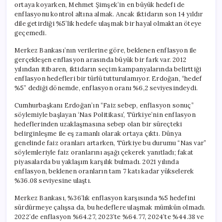
ortaya koyarken, Mehmet Şimşek’in en büyük hedefi de
enflasyonu kontrol altına almak. Ancak iktidarın son 14 yıldır
dile getirdiği %5’lik hedefe ulaşmak bir hayal olmaktan öteye
geçemedi.
Merkez Bankası’nın verilerine göre, beklenen enflasyon ile
gerçekleşen enflasyon arasında büyük bir fark var. 2012
yılından itibaren, iktidarın seçim kampanyalarında belirttiği
enflasyon hedefleri bir türlü tutturulamıyor. Erdoğan, “hedef
%5” dediği dönemde, enflasyon oranı %6,2 seviyesindeydi.
Cumhurbaşkanı Erdoğan’ın “Faiz sebep, enflasyon sonuç”
söylemiyle başlayan ‘Nas Politikası’, Türkiye’nin enflasyon
hedeflerinden uzaklaşmasına sebep olan bir süreçteki
belirginleşme ile eş zamanlı olarak ortaya çıktı. Dünya
genelinde faiz oranları artarken, Türkiye bu durumu “Nas var”
söylemleriyle faiz oranlarını aşağı çekerek yanıtladı; fakat
piyasalarda bu yaklaşım karşılık bulmadı. 2021 yılında
enflasyon, beklenen oranların tam 7 katı kadar yükselerek
%36.08 seviyesine ulaştı.
Merkez Bankası, %36’lık enflasyon karşısında %5 hedefini
sürdürmeye çalışsa da, bu hedeflere ulaşmak mümkün olmadı.
2022’de enflasyon %64.27, 2023’te %64.77, 2024’te %44.38 ve