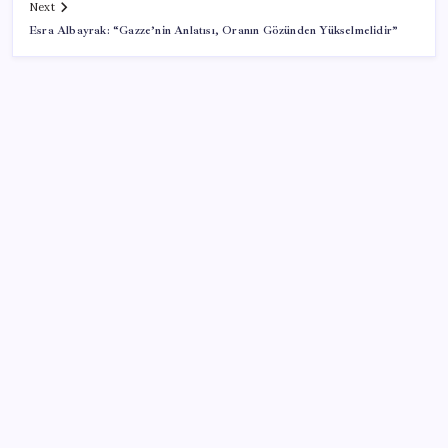
Next
Esra Albayrak: “Gazze’nin Anlatısı, Oranın Gözünden Yükselmelidir”
SON YAZILAR
VakıfBank ikinci çeyrekte 16,7 milyar TL net kâr elde
etti
Telif baskısı sonuç verdi: Suno şarkılarına dijital imza
geliyor
Citi, üçüncü çeyrek petrol tahminini yükseltti
Adalet Bakanlığı ‘projesi’: Hâkim ve savcılar yapay