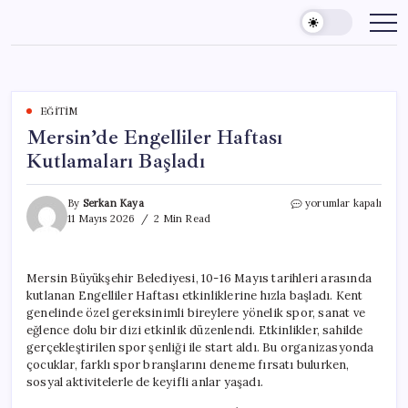
Skip
to
content
EĞITIM
Mersin’de Engelliler Haftası
Kutlamaları Başladı
Mersin’de
By
Serkan Kaya
yorumlar kapalı
Engelliler
11 Mayıs 2026
2 Min Read
Haftası
Kutlamaları
Başladı
Mersin Büyükşehir Belediyesi, 10-16 Mayıs tarihleri arasında
için
kutlanan Engelliler Haftası etkinliklerine hızla başladı. Kent
genelinde özel gereksinimli bireylere yönelik spor, sanat ve
eğlence dolu bir dizi etkinlik düzenlendi. Etkinlikler, sahilde
gerçekleştirilen spor şenliği ile start aldı. Bu organizasyonda
çocuklar, farklı spor branşlarını deneme fırsatı bulurken,
sosyal aktivitelerle de keyifli anlar yaşadı.