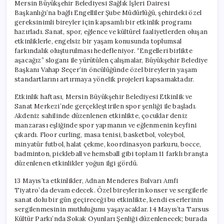
Mersin Büyükşehir Belediyesi Sağlık İşleri Dairesi
Başkanlığı’na bağlı Engelliler Şube Müdürlüğü, şehirdeki özel
gereksinimli bireyler için kapsamlı bir etkinlik programı
hazırladı. Sanat, spor, eğlence ve kültürel faaliyetlerden oluşan
etkinliklerle, engelsiz bir yaşam konusunda toplumsal
farkındalık oluşturulması hedefleniyor. “Engelleri birlikte
aşacağız” sloganı ile yürütülen çalışmalar, Büyükşehir Belediye
Başkanı Vahap Seçer’in öncülüğünde özel bireylerin yaşam
standartlarını artırmaya yönelik projeleri kapsamaktadır.
Etkinlik haftası, Mersin Büyükşehir Belediyesi Etkinlik ve
Sanat Merkezi’nde gerçekleştirilen spor şenliği ile başladı.
Akdeniz sahilinde düzenlenen etkinlikte, çocuklar deniz
manzarası eşliğinde spor yapmanın ve eğlenmenin keyfini
çıkardı. Floor curling, masa tenisi, basketbol, voleybol,
minyatür futbol, halat çekme, koordinasyon parkuru, bocce,
badminton, pickleball ve hemsball gibi toplam 11 farklı branşta
düzenlenen etkinlikler yoğun ilgi gördü.
13 Mayıs’ta etkinlikler, Adnan Menderes Bulvarı Amfi
Tiyatro’da devam edecek. Özel bireylerin konser ve sergilerle
sanat dolu bir gün geçireceği bu etkinlikte, kendi eserlerinin
sergilenmesinin mutluluğunu yaşayacaklar. 14 Mayıs’ta Tarsus
Kültür Parkı’nda Sokak Oyunları Şenliği düzenlenecek; burada