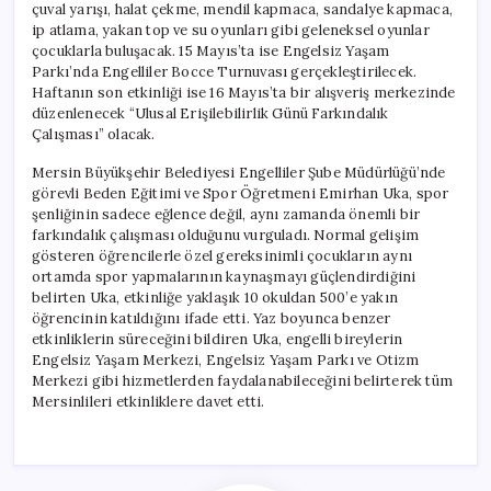
çuval yarışı, halat çekme, mendil kapmaca, sandalye kapmaca,
ip atlama, yakan top ve su oyunları gibi geleneksel oyunlar
çocuklarla buluşacak. 15 Mayıs’ta ise Engelsiz Yaşam
Parkı’nda Engelliler Bocce Turnuvası gerçekleştirilecek.
Haftanın son etkinliği ise 16 Mayıs’ta bir alışveriş merkezinde
düzenlenecek “Ulusal Erişilebilirlik Günü Farkındalık
Çalışması” olacak.
Mersin Büyükşehir Belediyesi Engelliler Şube Müdürlüğü’nde
görevli Beden Eğitimi ve Spor Öğretmeni Emirhan Uka, spor
şenliğinin sadece eğlence değil, aynı zamanda önemli bir
farkındalık çalışması olduğunu vurguladı. Normal gelişim
gösteren öğrencilerle özel gereksinimli çocukların aynı
ortamda spor yapmalarının kaynaşmayı güçlendirdiğini
belirten Uka, etkinliğe yaklaşık 10 okuldan 500’e yakın
öğrencinin katıldığını ifade etti. Yaz boyunca benzer
etkinliklerin süreceğini bildiren Uka, engelli bireylerin
Engelsiz Yaşam Merkezi, Engelsiz Yaşam Parkı ve Otizm
Merkezi gibi hizmetlerden faydalanabileceğini belirterek tüm
Mersinlileri etkinliklere davet etti.