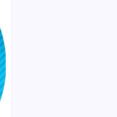
Rusya’da yeni otomobil satışları yüzde 10
arttı
Anne sütü bebeğin ilk aşısı: ‘İlk 6 ay su
vermeyin’ uyarısı
NOW TV’de bayrak değişimi: Selçuk Tepeli
‘müsaade’ istedi, görevi Ozan Gündoğdu’ya
devretti
2026 ALES/2 soru kitapçığı ve cevap
anahtarı ne zaman erişime açılacak?
ALES/2 soru kitapçığı ve cevap anahtarı
nasıl görüntülenir?
Vagus siniri dilden düşmüyor! Uzmanlar
doğal uyarım yöntemlerini açıkladı
Bankacılık devi UBS duyurdu: Altını yeniden
uçuracak iki önemli gelişme!
Son dakika…Selçuk Bayraktar’dan YKS
şampiyonlarına 11 altın öğüt