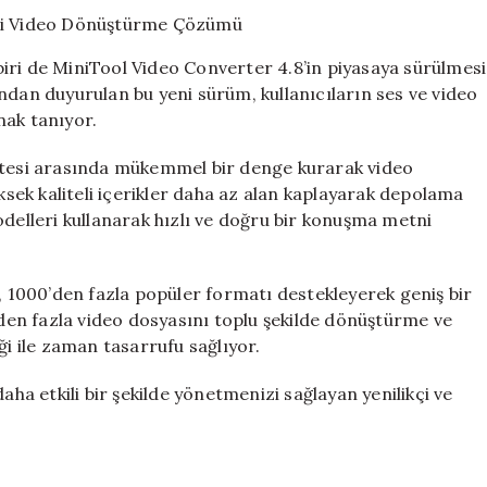
4.8:
Hızlı
ve
iri de MiniTool Video Converter 4.8’in piyasaya sürülmesi
Etkili
ndan duyurulan bu yeni sürüm, kullanıcıların ses ve video
Video
nak tanıyor.
Dönüştürme
Çözümü
için
litesi arasında mükemmel bir denge kurarak video
üksek kaliteli içerikler daha az alan kaplayarak depolama
odelleri kullanarak hızlı ve doğru bir konuşma metni
m, 1000’den fazla popüler formatı destekleyerek geniş bir
en fazla video dosyasını toplu şekilde dönüştürme ve
ği ile zaman tasarrufu sağlıyor.
aha etkili bir şekilde yönetmenizi sağlayan yenilikçi ve