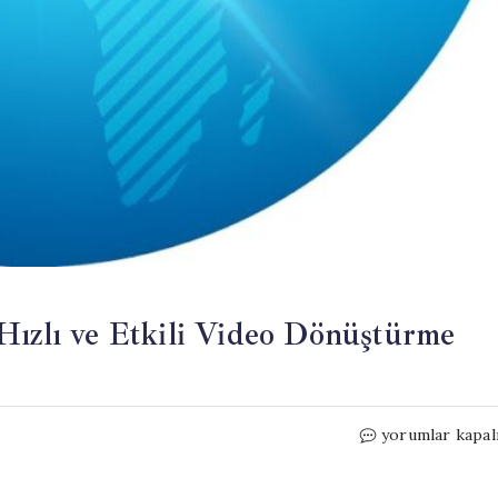
Hızlı ve Etkili Video Dönüştürme
MiniTool
yorumlar kapal
Video
Converter