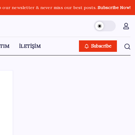
o our newsletter & never miss our best posts.
Subscribe Now!
TIM
İLETİŞİM
Subscribe
SON YAZILAR
Altın fiyatları yükselecek mi? JPMorgan
tahminlerini güncelledi…