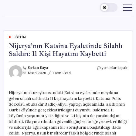
Skip
to
content
EĞITIM
Nijerya’nın Katsina Eyaletinde Silahlı
Saldırı: 11 Kişi Hayatını Kaybetti
Nijerya’nın
By
Serkan Kaya
yorumlar kapalı
Katsina
28 Nisan 2026
1 Min Read
Eyaletinde
Silahlı
Saldırı:
Nijerya’nın kuzeybatısındaki Katsina eyaletinde meydana
11
gelen silahlı saldırıda 11 kişi hayatını kaybetti. Katsina Polis
Kişi
Hayatını
Sözcüsü Abubakar Sadiq-Aliyu, yaptığı açıklamada, saldırının
Kaybetti
Gurbi köyünde gerçekleştirildiğini duyurdu. Saldırıda 11
için
köylünün yaşamını yitirdiğini ve iki kişinin de yaralandığını
bildirdi. Olayın ardından güvenlik güçleri bölgeye sevk edildiği
ve saldırıyla ilgili kapsamlı bir soruşturma başlatıldığı ifade
edildi. Nijerya, uzun bir süredir farklı bölgelerinde silahlı