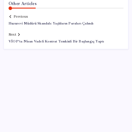
Other Articles
Previous
Huzurevi Müdürü Skandalı: Yaşlıların Paraları Çalındı
Next
VİOP’ta Nisan Vadeli Kontrat Temkinli Bir Başlangıç Yaptı
SON YAZILAR
Altın fiyatları yükselecek mi? JPMorgan tahminlerini
güncelledi…