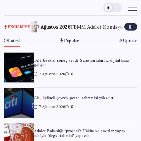
Skip
to
content
acak!
7 Ağustos 2026
TBMM Adalet Komisyonu’nda ‘süreç yasa
EXCLUSIVE
Latest
Popular
Update
Telif baskısı sonuç verdi: Suno şarkılarına dijital imza
geliyor
7 Ağustos 2026
0
Citi, üçüncü çeyrek petrol tahminini yükseltti
7 Ağustos 2026
0
Adalet Bakanlığı ‘projesi’: Hâkim ve savcılar yapay
zekâyla ‘örgüt tahmini’ yapacak!