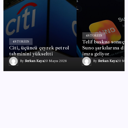
4
STORIES
Telif baskısı sonuç 
4
STORIES
Citi, üçüncü çeyrek petrol
Suno şarkılarına diji
tahminini yükseltti
imza geliyor
By
Serkan Kaya
20 Mayıs 2026
By
Serkan Kaya
20 May
EĞITIM
Betonda Tasarruf Yöntemi: Eski Lastikler