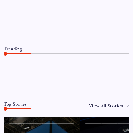
EKONOMI
Telif baskısı sonuç verdi: Suno
şarkılarına dijital imza geliyor
By
Serkan Kaya
7 Ağustos 2026
Trending
Telif baskısı sonuç verdi: Suno şarkılarına dijital imza
geliyor
7 Ağustos 2026
0
Top Stories
View All Stories