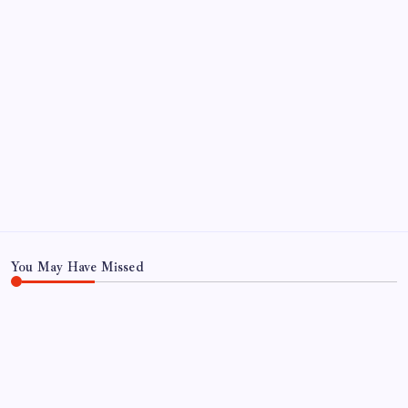
Kategoriler
Eğitim
Ekonomi
Haber
Sağlık
Teknoloji
You May Have Missed