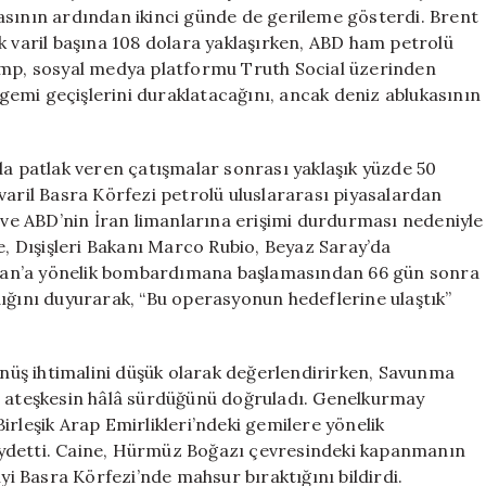
ile
asının ardından ikinci günde de gerileme gösterdi. Brent
Anlaşma
k varil başına 108 dolara yaklaşırken, ABD ham petrolü
İhtimali
rump, sosyal medya platformu Truth Social üzerinden
için
emi geçişlerini duraklatacağını, ancak deniz ablukasının
da patlak veren çatışmalar sonrası yaklaşık yüzde 50
varil Basra Körfezi petrolü uluslararası piyasalardan
i ve ABD’nin İran limanlarına erişimi durdurması nedeniyle
e, Dışişleri Bakanı Marco Rubio, Beyaz Saray’da
n İran’a yönelik bombardımana başlamasından 66 gün sonra
ını duyurarak, “Bu operasyonun hedeflerine ulaştık”
dönüş ihtimalini düşük olarak değerlendirirken, Savunma
n ateşkesin hâlâ sürdüğünü doğruladı. Genelkurmay
irleşik Arap Emirlikleri’ndeki gemilere yönelik
 kaydetti. Caine, Hürmüz Boğazı çevresindeki kapanmanın
iyi Basra Körfezi’nde mahsur bıraktığını bildirdi.