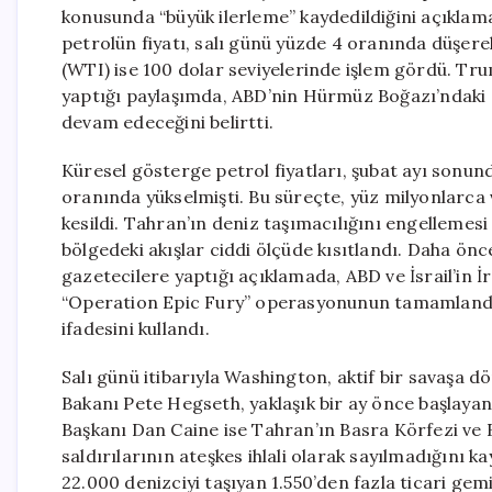
konusunda “büyük ilerleme” kaydedildiğini açıklam
petrolün fiyatı, salı günü yüzde 4 oranında düşere
(WTI) ise 100 dolar seviyelerinde işlem gördü. T
yaptığı paylaşımda, ABD’nin Hürmüz Boğazı’ndaki g
devam edeceğini belirtti.
Küresel gösterge petrol fiyatları, şubat ayı sonun
oranında yükselmişti. Bu süreçte, yüz milyonlarca 
kesildi. Tahran’ın deniz taşımacılığını engellemes
bölgedeki akışlar ciddi ölçüde kısıtlandı. Daha önc
gazetecilere yaptığı açıklamada, ABD ve İsrail’i
“Operation Epic Fury” operasyonunun tamamlandığ
ifadesini kullandı.
Salı günü itibarıyla Washington, aktif bir savaşa 
Bakanı Pete Hegseth, yaklaşık bir ay önce başlaya
Başkanı Dan Caine ise Tahran’ın Basra Körfezi ve B
saldırılarının ateşkes ihlali olarak sayılmadığını
22.000 denizciyi taşıyan 1.550’den fazla ticari gem