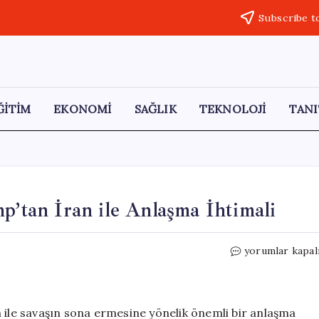
Subscribe t
ĞİTİM
EKONOMİ
SAĞLIK
TEKNOLOJİ
TANI
p’tan İran ile Anlaşma İhtimali
Petrol
yorumlar kapal
Fiyatlarında
Düşüş:
Trump’tan
İran
n ile savaşın sona ermesine yönelik önemli bir anlaşma