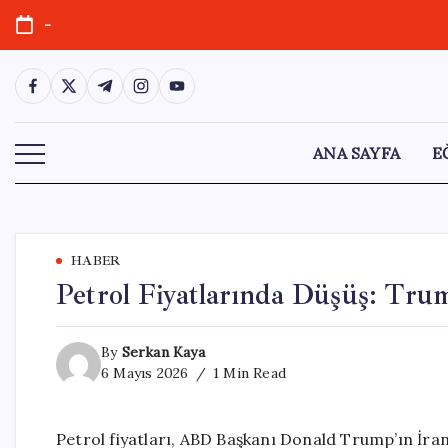
Skip
-
to
content
https://www.facebook.com/
https://twitter.com/
https://t.me/
https://www.instagram.com/
https://youtube.com/
ANA SAYFA
E
HABER
Petrol Fiyatlarında Düşüş: Trum
By
Serkan Kaya
6 Mayıs 2026
1 Min Read
Petrol fiyatları, ABD Başkanı Donald Trump’ın İra