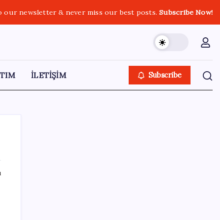
o our newsletter & never miss our best posts.
Subscribe Now!
TIM
İLETİŞİM
Subscribe
ı
SON YAZILAR
ABD tarım dışı istihdam verisinde negatif
sürpriz