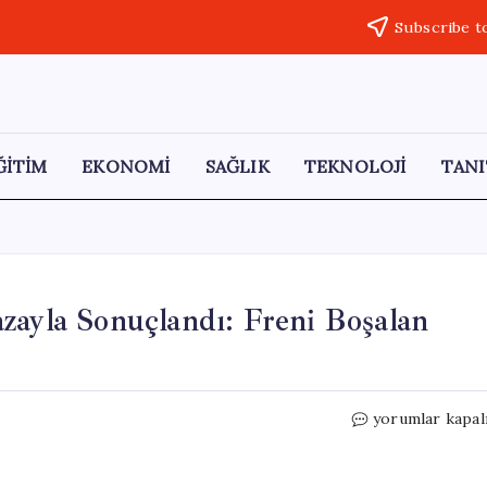
Subscribe t
ĞİTİM
EKONOMİ
SAĞLIK
TEKNOLOJİ
TANI
zayla Sonuçlandı: Freni Boşalan
Piknik
yorumlar kapal
Ziyareti
Korkunç
Bir