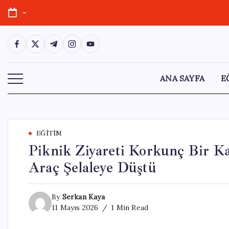
Skip
-
to
content
https://www.facebook.com/
https://twitter.com/
https://t.me/
https://www.instagram.com/
https://youtube.com/
ANA SAYFA
E
EĞITIM
Piknik Ziyareti Korkunç Bir Ka
Araç Şelaleye Düştü
By
Serkan Kaya
11 Mayıs 2026
1 Min Read