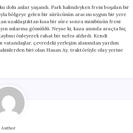
Kazayla
ku dolu anlar yaşandı. Park halindeyken freni boşalan bir
Sonuçlandı:
cıyla bölgeye gelen bir sürücünün aracını uygun bir yere
Freni
an uzaklaştıktan kısa bir süre sonra minibüsün freni
Boşalan
ayın sularına gömüldü. Neyse ki, kaza anında araçta hiç
Araç
ybını önleyerek rahat bir nefes aldırdı. Kendi
Şelaleye
n vatandaşlar, çevredeki yerleşim alanından yardım
Düştü
sakinlerden biri olan Hasan Ay, traktörüyle olay yerine
için
Author