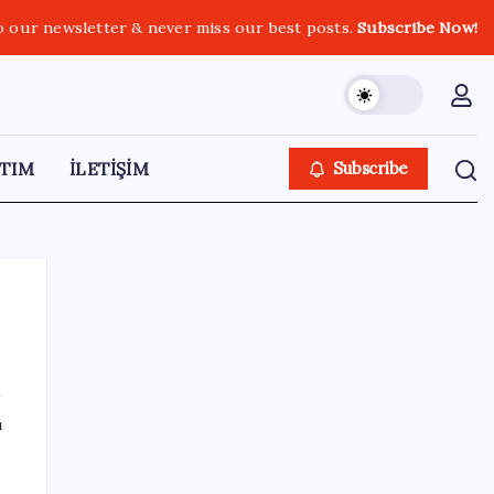
o our newsletter & never miss our best posts.
Subscribe Now!
TIM
İLETİŞİM
Subscribe
SON YAZILAR
ı
Takipteki ihtiyaç kredi oranı dokuz yılın
zirvesinde