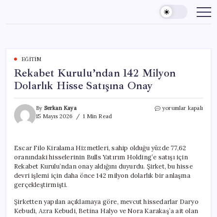
Skip
to
content
EĞITIM
Rekabet Kurulu’ndan 142 Milyon
Dolarlık Hisse Satışına Onay
Rekabet
By
Serkan Kaya
yorumlar kapalı
Kurulu’ndan
15 Mayıs 2026
1 Min Read
142
Milyon
Dolarlık
Escar Filo Kiralama Hizmetleri, sahip olduğu yüzde 77,62
Hisse
oranındaki hisselerinin Bulls Yatırım Holding’e satışı için
Satışına
Onay
Rekabet Kurulu’ndan onay aldığını duyurdu. Şirket, bu hisse
için
devri işlemi için daha önce 142 milyon dolarlık bir anlaşma
gerçekleştirmişti.
Şirketten yapılan açıklamaya göre, mevcut hissedarlar Daryo
Kebudi, Azra Kebudi, Betina Halyo ve Nora Karakaş’a ait olan