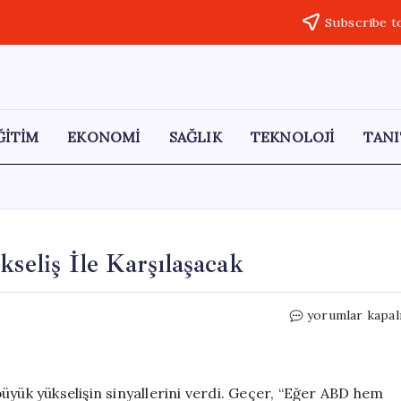
Subscribe t
ĞİTİM
EKONOMİ
SAĞLIK
TEKNOLOJİ
TANI
kseliş İle Karşılaşacak
Selçuk
yorumlar kapal
Geçer:
Piyasalar
Sert
Yükseliş
üyük yükselişin sinyallerini verdi. Geçer, “Eğer ABD hem