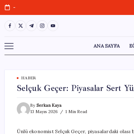
Skip
-
to
content
https://www.facebook.com/
https://twitter.com/
https://t.me/
https://www.instagram.com/
https://youtube.com/
ANA SAYFA
E
HABER
Selçuk Geçer: Piyasalar Sert Yü
By
Serkan Kaya
13 Mayıs 2026
1 Min Read
Ünlü ekonomist Selçuk Geçer, piyasalardaki olası b