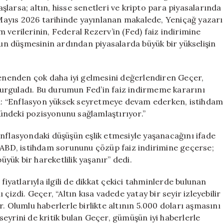
İle
larsa; altın, hisse senetleri ve kripto para piyasalarında
Karşılaşacak
3 Mayıs 2026 tarihinde yayınlanan makalede, Yeniçağ yazarı
için
 verilerinin, Federal Rezerv’in (Fed) faiz indirimine
onun düşmesinin ardından piyasalarda büyük bir yükselişin
lenenden çok daha iyi gelmesini değerlendiren Geçer,
urguladı. Bu durumun Fed’in faiz indirmeme kararını
tti: “Enflasyon yüksek seyretmeye devam ederken, istihdam
ündeki pozisyonunu sağlamlaştırıyor.”
nflasyondaki düşüşün eşlik etmesiyle yaşanacağını ifade
 “ABD, istihdam sorununu çözüp faiz indirimine geçerse;
üyük bir hareketlilik yaşanır” dedi.
fiyatlarıyla ilgili de dikkat çekici tahminlerde bulunan
çizdi. Geçer, “Altın kısa vadede yatay bir seyir izleyebilir
. Olumlu haberlerle birlikte altının 5.000 doları aşmasını
eyrini de kritik bulan Geçer, gümüşün iyi haberlerle