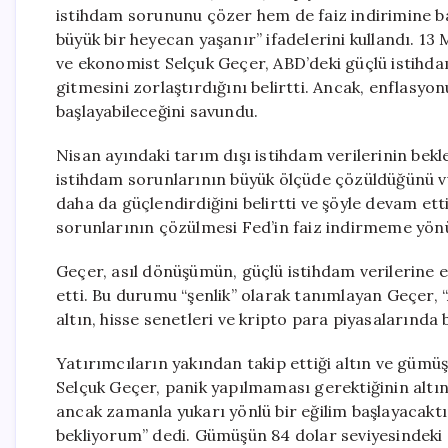
istihdam sorununu çözer hem de faiz indirimine baş
büyük bir heyecan yaşanır” ifadelerini kullandı. 1
ve ekonomist Selçuk Geçer, ABD’deki güçlü istihdam
gitmesini zorlaştırdığını belirtti. Ancak, enflasy
başlayabileceğini savundu.
Nisan ayındaki tarım dışı istihdam verilerinin bek
istihdam sorunlarının büyük ölçüde çözüldüğünü v
daha da güçlendirdiğini belirtti ve şöyle devam e
sorunlarının çözülmesi Fed’in faiz indirmeme yön
Geçer, asıl dönüşümün, güçlü istihdam verilerine e
etti. Bu durumu “şenlik” olarak tanımlayan Geçer,
altın, hisse senetleri ve kripto para piyasalarında b
Yatırımcıların yakından takip ettiği altın ve gümüş 
Selçuk Geçer, panik yapılmaması gerektiğinin altını 
ancak zamanla yukarı yönlü bir eğilim başlayacaktır
bekliyorum” dedi. Gümüşün 84 dolar seviyesindeki s