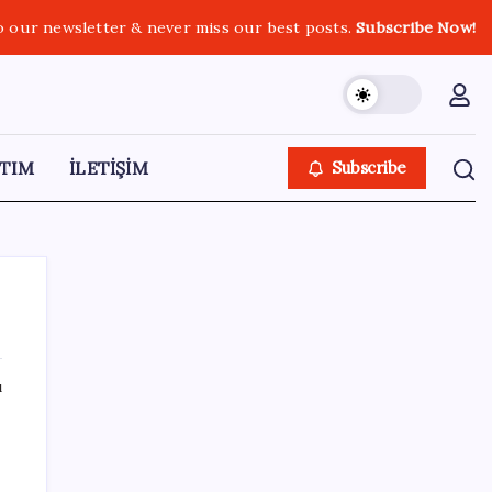
o our newsletter & never miss our best posts.
Subscribe Now!
TIM
İLETİŞİM
Subscribe
ı
SON YAZILAR
Altın fiyatları yükselecek mi? JPMorgan
tahminlerini güncelledi…