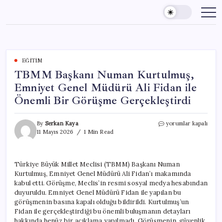
Skip
to
content
EĞITIM
TBMM Başkanı Numan Kurtulmuş,
Emniyet Genel Müdürü Ali Fidan ile
Önemli Bir Görüşme Gerçekleştirdi
TBMM
By
Serkan Kaya
yorumlar kapalı
Başkanı
11 Mayıs 2026
1 Min Read
Numan
Kurtulmuş,
Emniyet
Türkiye Büyük Millet Meclisi (TBMM) Başkanı Numan
Genel
Kurtulmuş, Emniyet Genel Müdürü Ali Fidan’ı makamında
Müdürü
Ali
kabul etti. Görüşme, Meclis’in resmi sosyal medya hesabından
Fidan
duyuruldu. Emniyet Genel Müdürü Fidan ile yapılan bu
ile
görüşmenin basına kapalı olduğu bildirildi. Kurtulmuş’un
Önemli
Fidan ile gerçekleştirdiği bu önemli buluşmanın detayları
Bir
hakkında henüz bir açıklama yapılmadı. Görüşmenin, güvenlik