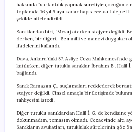
hakkında “sarkıntılık yapmak suretiyle çocuğun cins
toplamda 16 yıl 6 aya kadar hapis cezası talep etti
şekilde nitelendirildi.
Sanıklardan biri, “Mesaj atarken stajyer değildi. 
derken, bir diğeri, “Ben milli ve manevi duyguları o
ifadelerini kullandı.
Dava, Ankara’daki 57. Asliye Ceza Mahkemesi’nde 
katılırken, diğer tutuklu sanıklar İbrahim B., Halil 
bağlandı.
Sanık Ramazan Ç., suçlamaları reddederek beraatini
stajyer değildi. Cinsel amaçla bir iletişimde bul
tahliyesini istedi.
Diğer tutuklu sanıklardan Halil İ. G. de kendisine 
dokunmadım, temasım olmadı. Cezaevinde altı ayd
Sanıkların avukatları, tutukluluk sürelerinin göz ö