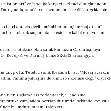
İfadeleri
el istismarı” ve “çocuğa karşı cinsel taciz” suçlarından
Şaşırttı
. Duruşmada, sanıkların savunmaları ise dikkat çekici bir
için
Ben cinsel amaçla değil, muhabbet amaçlı mesaj attım”
lan birisi olarak suçlamaları kesinlikle kabul etmiyorum”
görüldü. Tutuksuz olan sanık Ramazan Ç., duruşmaya
İ. G., Recep S. ve Durmuş U. ise SEGBİS aracılığıyla
 talep etti. Tutuklu sanık İbrahim B. ise, “Mesaj atarken
unmadım. Yanıma yaklaşma durumu söz konusu değil” diyere
yöneltilen suçlamaları reddederek, “Kendisine
ır tutukluyum, ailem perişan durumda” şeklinde konuştu.
nünde bulundurulmasını talep etti.