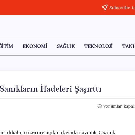
Subscribe t
ĞİTİM
EKONOMİ
SAĞLIK
TEKNOLOJİ
TANI
nıkların İfadeleri Şaşırttı
TBMM’de
yorumlar kapal
Cinsel
Taciz
Davası:
Sanıkların
 iddiaları üzerine açılan davada savcılık, 5 sanık