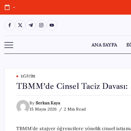
Skip
-
to
content
https://www.facebook.com/
https://twitter.com/
https://t.me/
https://www.instagram.com/
https://youtube.com/
ANA SAYFA
E
EĞITIM
TBMM’de Cinsel Taciz Davası: Sa
By
Serkan Kaya
15 Mayıs 2026
2 Min Read
TBMM’de stajyer öğrencilere yönelik cinsel istismar