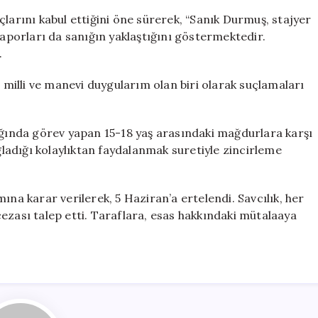
çlarını kabul ettiğini öne sürerek, “Sanık Durmuş, stajyer
şi raporları da sanığın yaklaştığını göstermektedir.
.
, milli ve manevi duygularım olan biri olarak suçlamaları
ında görev yapan 15-18 yaş arasındaki mağdurlara karşı
ağladığı kolaylıktan faydalanmak suretiyle zincirleme
ına karar verilerek, 5 Haziran’a ertelendi. Savcılık, her
s cezası talep etti. Taraflara, esas hakkındaki mütalaaya