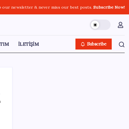
o our newsletter & never miss our best posts.
Subscribe Now!
TIM
İLETİŞİM
Subscribe
ı
SON YAZILAR
iPhone 18 Pro Fiyatı Ne Kadar Artacak?