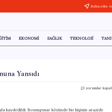
Subscribe t
ĞİTİM
EKONOMİ
SAĞLIK
TEKNOLOJİ
TANI
onuna Yansıdı
Tokat’ta
yorumlar kapal
Yer
Sincabı
Cep
Telefonuna
yla kaydedildi. Boyunpınar köyünde bir kişinin arazide