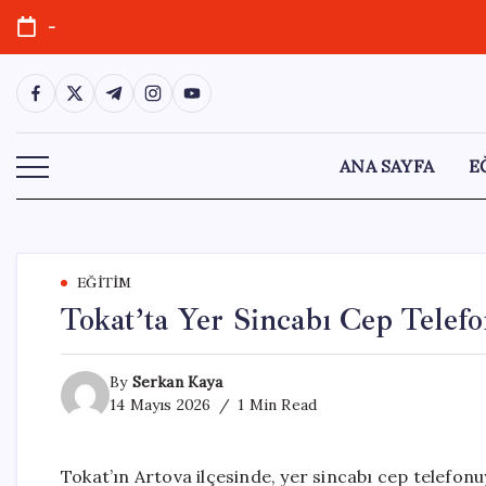
Skip
-
to
content
https://www.facebook.com/
https://twitter.com/
https://t.me/
https://www.instagram.com/
https://youtube.com/
ANA SAYFA
E
EĞITIM
Tokat’ta Yer Sincabı Cep Telef
By
Serkan Kaya
14 Mayıs 2026
1 Min Read
Tokat’ın Artova ilçesinde, yer sincabı cep telefonu