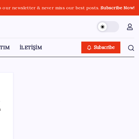
o our newsletter & never miss our best posts.
Subscribe Now!
TIM
İLETİŞİM
Subscribe
ı
SON YAZILAR
Telif baskısı sonuç verdi: Suno şarkılarına
dijital imza geliyor