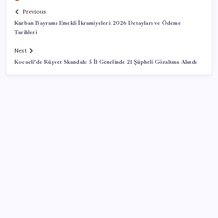
Previous
Kurban Bayramı Emekli İkramiyeleri: 2026 Detayları ve Ödeme
Tarihleri
Next
Kocaeli’de Rüşvet Skandalı: 5 İl Genelinde 21 Şüpheli Gözaltına Alındı
SON YAZILAR
Altın fiyatları yükselecek mi? JPMorgan tahminlerini
güncelledi…
Rusya’da yeni otomobil satışları yüzde 10 arttı