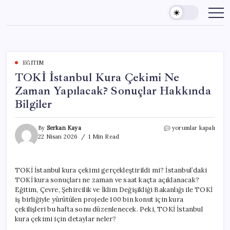
Skip
to
content
EĞITIM
TOKİ İstanbul Kura Çekimi Ne
Zaman Yapılacak? Sonuçlar Hakkında
Bilgiler
TOKİ
By
Serkan Kaya
yorumlar kapalı
İstanbul
22 Nisan 2026
1 Min Read
Kura
Çekimi
Ne
TOKİ İstanbul kura çekimi gerçekleştirildi mi? İstanbul’daki
Zaman
TOKİ kura sonuçları ne zaman ve saat kaçta açıklanacak?
Yapılacak?
Sonuçlar
Eğitim, Çevre, Şehircilik ve İklim Değişikliği Bakanlığı ile TOKİ
Hakkında
iş birliğiyle yürütülen projede 100 bin konut için kura
Bilgiler
çekilişleri bu hafta sonu düzenlenecek. Peki, TOKİ İstanbul
için
kura çekimi için detaylar neler?