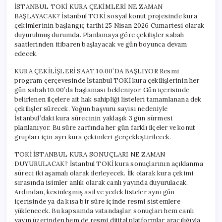
İSTANBUL TOKİ KURA ÇEKİMLERİ NE ZAMAN
BAŞLAYACAK? İstanbul TOKİ sosyal konut projesinde kura
çekimlerinin başlangıç tarihi 25 Nisan 2026 Cumartesi olarak
duyurulmuş durumda. Planlamaya göre çekilişler sabah
saatlerinden itibaren başlayacak ve gün boyunca devam
edecek.
KURA ÇEKİLİŞLERİ SAAT 10.00’DA BAŞLIYOR Resmi
program çerçevesinde İstanbul TOKİ kura çekilişlerinin her
gün sabah 10.00’da başlaması bekleniyor. Gün içerisinde
belirlenen ilçelere ait hak sahipliği listeleri tamamlanana dek
çekilişler sürecek. Yoğun başvuru sayısı nedeniyle
İstanbul’daki kura sürecinin yaklaşık 3 gün sürmesi
planlanıyor. Bu süre zarfında her gün farklı ilçeler ve konut
grupları için ayrı kura çekimleri gerçekleştirilecek.
TOKİ İSTANBUL KURA SONUÇLARI NE ZAMAN
DUYURULACAK? İstanbul TOKİ kura sonuçlarının açıklanma
süreci iki aşamalı olarak ilerleyecek. İlk olarak kura çekimi
sırasında isimler anlık olarak canlı yayında duyurulacak.
Ardından, kesinleşmiş asil ve yedek listeler aynı gün
içerisinde ya da kısa bir süre içinde resmi sistemlere
yüklenecek. Bu kapsamda vatandaşlar, sonuçları hem canlı
yayın üzerinden hem de resmi dijital platformlar aracılığıyla