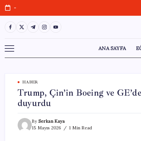
Skip
-
to
content
https://www.facebook.com/
https://twitter.com/
https://t.me/
https://www.instagram.com/
https://youtube.com/
ANA SAYFA
E
HABER
Trump, Çin’in Boeing ve GE’den
duyurdu
By
Serkan Kaya
15 Mayıs 2026
1 Min Read