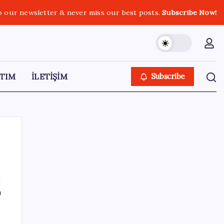
o our newsletter & never miss our best posts.
Subscribe Now!
TIM
İLETİŞİM
Subscribe
SON YAZILAR
ı
Altın fiyatları yükselecek mi? JPMorgan
tahminlerini güncelledi…