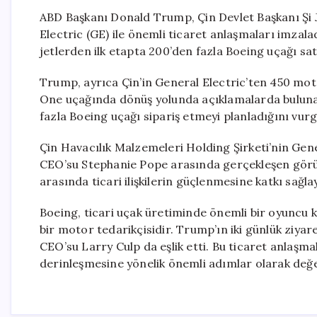
ABD Başkanı Donald Trump, Çin Devlet Başkanı Şi Ji
Electric (GE) ile önemli ticaret anlaşmaları imzala
jetlerden ilk etapta 200’den fazla Boeing uçağı satı
Trump, ayrıca Çin’in General Electric’ten 450 moto
One uçağında dönüş yolunda açıklamalarda buluna
fazla Boeing uçağı sipariş etmeyi planladığını vurg
Çin Havacılık Malzemeleri Holding Şirketi’nin Gen
CEO’su Stephanie Pope arasında gerçekleşen görü
arasında ticari ilişkilerin güçlenmesine katkı sağla
Boeing, ticari uçak üretiminde önemli bir oyuncu k
bir motor tedarikçisidir. Trump’ın iki günlük ziy
CEO’su Larry Culp da eşlik etti. Bu ticaret anlaşm
derinleşmesine yönelik önemli adımlar olarak değer