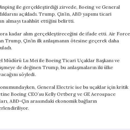
GE’den
nping ile gerçekleştirdiği zirvede, Boeing ve General
büyük
dıklarını açıkladı. Trump, Çin’in, ABD yapımı ticari
siparişler
n almayı taahhüt ettiğini belirtti.
vereceğini
duyurdu
ra kadar alım gerçekleştireceğini de ifade etti. Air Forc
için
n Trump, Çin’in ilk anlaşmanın ötesine geçerek daha
uladı.
el Müdürü Lu Mei ile Boeing Ticari Uçaklar Başkanı ve
şmeye de değinen Trump, bu anlaşmaların iki ülke
yacağını söyledi.
onumundayken, General Electric ise bu uçaklar için kritik
aretine Boeing CEO’su Kelly Ortberg ve GE Aerospace
aları, ABD-Çin arasındaki ekonomik bağların
lendiriliyor.