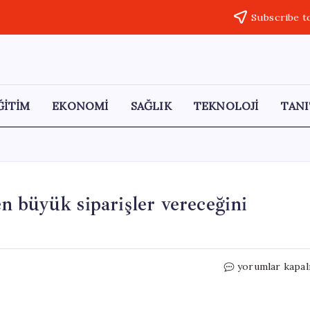
Subscribe t
ĞİTİM
EKONOMİ
SAĞLIK
TEKNOLOJİ
TANI
 büyük siparişler vereceğini
Trump,
yorumlar kapal
Çin’in
Boeing
ve