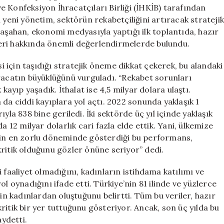
Merkezi
 ve Konfeksiyon İhracatçıları Birliği (İHKİB) tarafından
Olmayı
 yeni yönetim, sektörün rekabetçiliğini artıracak stratejik
Hedefliyor”
Paşahan, ekonomi medyasıyla yaptığı ilk toplantıda, hazır
için
eri hakkında önemli değerlendirmelerde bulundu.
için taşıdığı stratejik öneme dikkat çekerek, bu alandaki
racatın büyüklüğünü vurguladı. “Rekabet sorunları
kayıp yaşadık. İthalat ise 4,5 milyar dolara ulaştı.
da ciddi kayıplara yol açtı. 2022 sonunda yaklaşık 1
yla 838 bine geriledi. İki sektörde üç yıl içinde yaklaşık
a 12 milyar dolarlık cari fazla elde ettik. Yani, ülkemize
imin en zorlu döneminde gösterdiği bu performans,
ritik olduğunu gözler önüne seriyor” dedi.
 faaliyet olmadığını, kadınların istihdama katılımı ve
l oynadığını ifade etti. Türkiye’nin 81 ilinde ve yüzlerce
nin kadınlardan oluştuğunu belirtti. Tüm bu veriler, hazır
ritik bir yer tuttuğunu gösteriyor. Ancak, son üç yılda bu
aydetti.