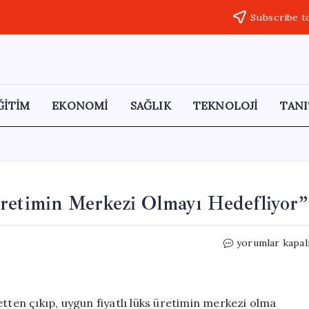
Subscribe t
ĞİTİM
EKONOMİ
SAĞLIK
TEKNOLOJİ
TANI
Üretimin Merkezi Olmayı Hedefliyor”
“Türkiye,
yorumlar kapal
Uygun
Fiyatlı
Lüks
Üretimin
etten çıkıp, uygun fiyatlı lüks üretimin merkezi olma