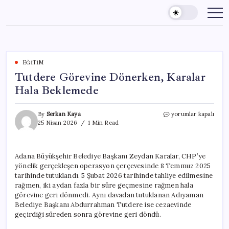
Skip
to
content
EĞITIM
Tutdere Görevine Dönerken, Karalar
Hala Beklemede
Tutdere
By
Serkan Kaya
yorumlar kapalı
Görevine
25 Nisan 2026
1 Min Read
Dönerken,
Karalar
Hala
Adana Büyükşehir Belediye Başkanı Zeydan Karalar, CHP’ye
Beklemede
yönelik gerçekleşen operasyon çerçevesinde 8 Temmuz 2025
için
tarihinde tutuklandı. 5 Şubat 2026 tarihinde tahliye edilmesine
rağmen, iki aydan fazla bir süre geçmesine rağmen hala
görevine geri dönmedi. Aynı davadan tutuklanan Adıyaman
Belediye Başkanı Abdurrahman Tutdere ise cezaevinde
geçirdiği süreden sonra görevine geri döndü.