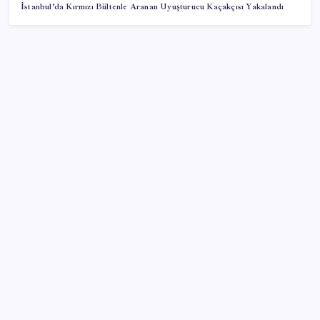
İstanbul’da Kırmızı Bültenle Aranan Uyuşturucu Kaçakçısı Yakalandı
SON YAZILAR
Altın fiyatları yükselecek mi? JPMorgan tahminlerini
güncelledi…
Rusya’da yeni otomobil satışları yüzde 10 arttı
Anne sütü bebeğin ilk aşısı: ‘İlk 6 ay su vermeyin’
uyarısı
NOW TV’de bayrak değişimi: Selçuk Tepeli ‘müsaade’
istedi, görevi Ozan Gündoğdu’ya devretti