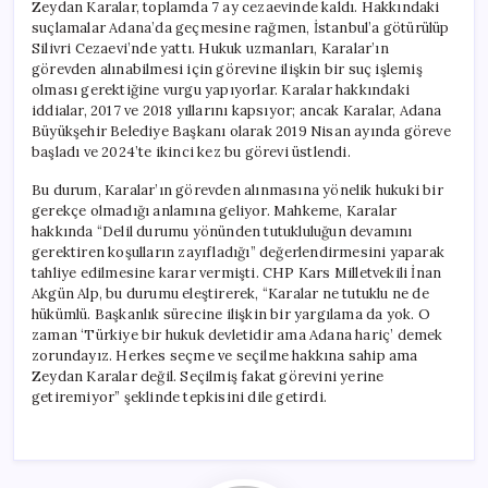
Zeydan Karalar, toplamda 7 ay cezaevinde kaldı. Hakkındaki
suçlamalar Adana’da geçmesine rağmen, İstanbul’a götürülüp
Silivri Cezaevi’nde yattı. Hukuk uzmanları, Karalar’ın
görevden alınabilmesi için görevine ilişkin bir suç işlemiş
olması gerektiğine vurgu yapıyorlar. Karalar hakkındaki
iddialar, 2017 ve 2018 yıllarını kapsıyor; ancak Karalar, Adana
Büyükşehir Belediye Başkanı olarak 2019 Nisan ayında göreve
başladı ve 2024’te ikinci kez bu görevi üstlendi.
Bu durum, Karalar’ın görevden alınmasına yönelik hukuki bir
gerekçe olmadığı anlamına geliyor. Mahkeme, Karalar
hakkında “Delil durumu yönünden tutukluluğun devamını
gerektiren koşulların zayıfladığı” değerlendirmesini yaparak
tahliye edilmesine karar vermişti. CHP Kars Milletvekili İnan
Akgün Alp, bu durumu eleştirerek, “Karalar ne tutuklu ne de
hükümlü. Başkanlık sürecine ilişkin bir yargılama da yok. O
zaman ‘Türkiye bir hukuk devletidir ama Adana hariç’ demek
zorundayız. Herkes seçme ve seçilme hakkına sahip ama
Zeydan Karalar değil. Seçilmiş fakat görevini yerine
getiremiyor” şeklinde tepkisini dile getirdi.