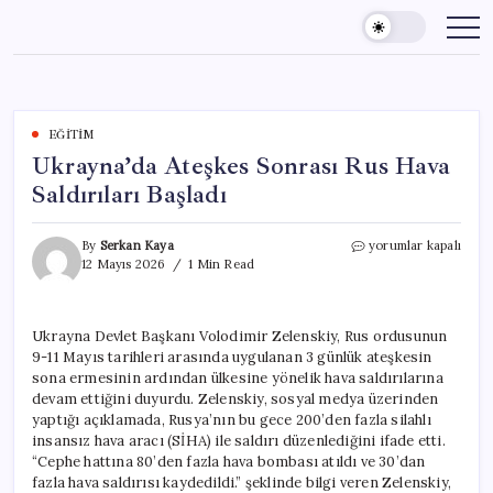
Skip
to
content
EĞITIM
Ukrayna’da Ateşkes Sonrası Rus Hava
Saldırıları Başladı
Ukrayna’da
By
Serkan Kaya
yorumlar kapalı
Ateşkes
12 Mayıs 2026
1 Min Read
Sonrası
Rus
Hava
Ukrayna Devlet Başkanı Volodimir Zelenskiy, Rus ordusunun
Saldırıları
9-11 Mayıs tarihleri arasında uygulanan 3 günlük ateşkesin
Başladı
için
sona ermesinin ardından ülkesine yönelik hava saldırılarına
devam ettiğini duyurdu. Zelenskiy, sosyal medya üzerinden
yaptığı açıklamada, Rusya’nın bu gece 200’den fazla silahlı
insansız hava aracı (SİHA) ile saldırı düzenlediğini ifade etti.
“Cephe hattına 80’den fazla hava bombası atıldı ve 30’dan
fazla hava saldırısı kaydedildi.” şeklinde bilgi veren Zelenskiy,