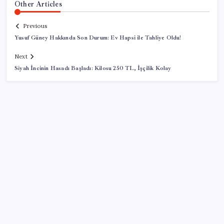
Other Articles
Previous
Yusuf Güney Hakkında Son Durum: Ev Hapsi ile Tahliye Oldu!
Next
Siyah İncinin Hasadı Başladı: Kilosu 250 TL, İşçilik Kolay
SON YAZILAR
Altın fiyatları yükselecek mi? JPMorgan tahminlerini
güncelledi…