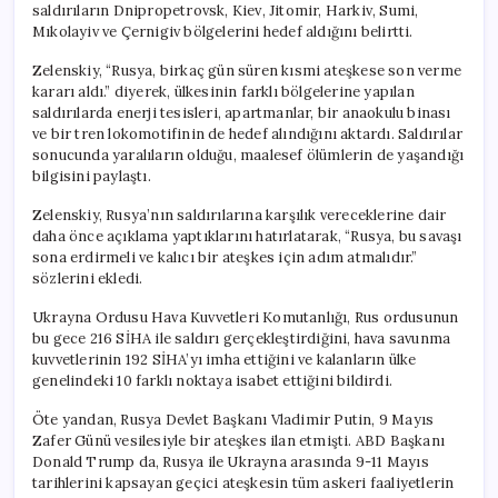
saldırıların Dnipropetrovsk, Kiev, Jitomir, Harkiv, Sumi,
Mıkolayiv ve Çernigiv bölgelerini hedef aldığını belirtti.
Zelenskiy, “Rusya, birkaç gün süren kısmi ateşkese son verme
kararı aldı.” diyerek, ülkesinin farklı bölgelerine yapılan
saldırılarda enerji tesisleri, apartmanlar, bir anaokulu binası
ve bir tren lokomotifinin de hedef alındığını aktardı. Saldırılar
sonucunda yaralıların olduğu, maalesef ölümlerin de yaşandığı
bilgisini paylaştı.
Zelenskiy, Rusya’nın saldırılarına karşılık vereceklerine dair
daha önce açıklama yaptıklarını hatırlatarak, “Rusya, bu savaşı
sona erdirmeli ve kalıcı bir ateşkes için adım atmalıdır.”
sözlerini ekledi.
Ukrayna Ordusu Hava Kuvvetleri Komutanlığı, Rus ordusunun
bu gece 216 SİHA ile saldırı gerçekleştirdiğini, hava savunma
kuvvetlerinin 192 SİHA’yı imha ettiğini ve kalanların ülke
genelindeki 10 farklı noktaya isabet ettiğini bildirdi.
Öte yandan, Rusya Devlet Başkanı Vladimir Putin, 9 Mayıs
Zafer Günü vesilesiyle bir ateşkes ilan etmişti. ABD Başkanı
Donald Trump da, Rusya ile Ukrayna arasında 9-11 Mayıs
tarihlerini kapsayan geçici ateşkesin tüm askeri faaliyetlerin