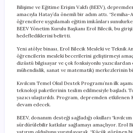
Bilişime ve Eğitime Erişim Vakfı (BEEV), depremden
amacıyla Hatay’da önemli bir adım attı. “Semiha-Abb
öğrencilere uygulamalı eğitim imkânları sunulurken,
BEEV Yönetim Kurulu Başkanı Erol Bilecik, bu girişi
hedeflediklerini belirtti.
Yeni atölye binası, Erol Bilecik Mesleki ve Teknik 
öğrencilerin mesleki becerilerini geliştirmeyi amaçl
dizüstü bilgisayar ve çok fonksiyonlu yazıcılardan 
mühendislik, sanat ve matematik) merkezlerinin bil
Kıvılcım Temel Okul Destek Programı’nın ilk aşama
teknoloji paketlerinin teslim edilmesiyle başladı. 
yazıcı ulaştırıldı. Program, depremden etkilenen
devam edecek.
BEEV, donanım desteği sağladığı okulları “kıvılcım
sürdürülebilir katkılar sağlamayı amaçlıyor. Erol Bi
yatırım olduğunu vurgulayarak, “Küçük görünen bir 