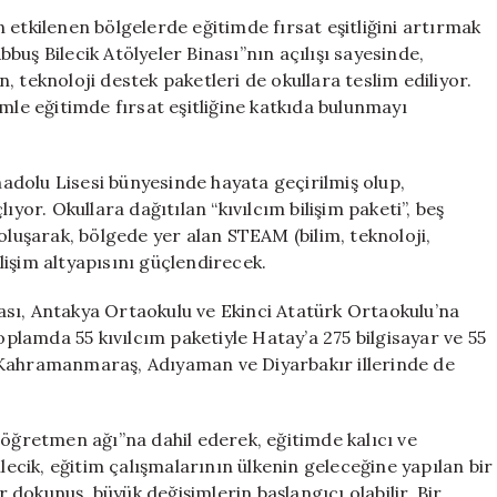
Deprem
 etkilenen bölgelerde eğitimde fırsat eşitliğini artırmak
Bölgesindeki
uş Bilecik Atölyeler Binası”nın açılışı sayesinde,
Okullara
 teknoloji destek paketleri de okullara teslim ediliyor.
Teknoloji
mle eğitimde fırsat eşitliğine katkıda bulunmayı
Paketleri
Dağıtılıyor
için
Anadolu Lisesi bünyesinde hayata geçirilmiş olup,
ıyor. Okullara dağıtılan “kıvılcım bilişim paketi”, beş
oluşarak, bölgede yer alan STEAM (bilim, teknoloji,
işim altyapısını güçlendirecek.
sı, Antakya Ortaokulu ve Ekinci Atatürk Ortaokulu’na
Toplamda 55 kıvılcım paketiyle Hatay’a 275 bilgisayar ve 55
 Kahramanmaraş, Adıyaman ve Diyarbakır illerinde de
 öğretmen ağı”na dahil ederek, eğitimde kalıcı ve
lecik, eğitim çalışmalarının ülkenin geleceğine yapılan bir
dokunuş, büyük değişimlerin başlangıcı olabilir. Bir