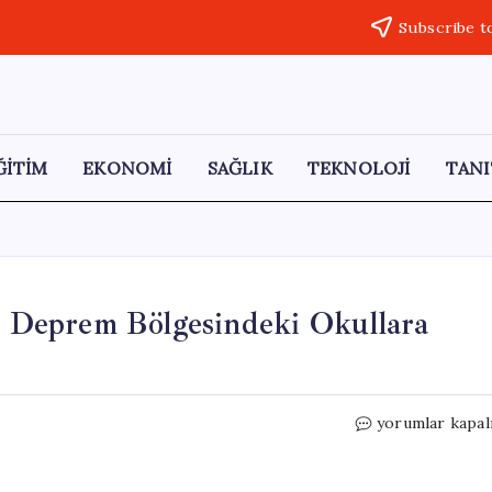
Subscribe t
ĞİTİM
EKONOMİ
SAĞLIK
TEKNOLOJİ
TANI
i: Deprem Bölgesindeki Okullara
Hatay’da
yorumlar kapal
Dijital
Eğitim
Desteği: