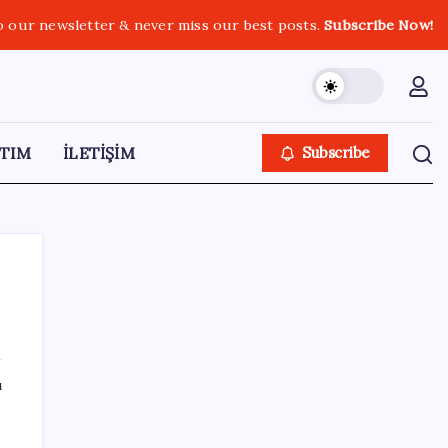
o our newsletter & never miss our best posts.
Subscribe Now!
TIM
İLETİŞİM
Subscribe
SON YAZILAR
ı
Altın fiyatları yükselecek mi? JPMorgan
tahminlerini güncelledi…