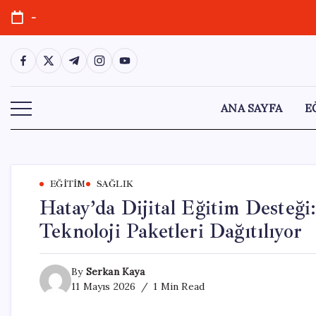
Skip
-
to
content
https://www.facebook.com/
https://twitter.com/
https://t.me/
https://www.instagram.com/
https://youtube.com/
ANA SAYFA
E
EĞITIM
SAĞLIK
Hatay’da Dijital Eğitim Desteğ
Teknoloji Paketleri Dağıtılıyor
By
Serkan Kaya
11 Mayıs 2026
1 Min Read