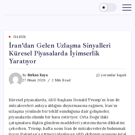
Skip
to
content
HABER
İran’dan Gelen Uzlaşma Sinyalleri
Küresel Piyasalarda İyimserlik
Yaratıyor
İran’dan
By
Serkan Kaya
yorumlar kapalı
Gelen
27 Nisan 2026
2 Min Read
Uzlaşma
Sinyalleri
Küresel
Küresel piyasalarda, ABD Başkanı Donald Trump’ın İran ile
Piyasalarda
müzakereleri askıya aldığını duyurmasına rağmen, İran’ın
İyimserlik
Yaratıyor
uzlaşma yönünde bir teklif sunduğuna dair gelişmeler,
için
piyasalarda olumlu bir hava estiriyor. Orta Doğu’daki
çatışmalara ilişkin gündem maddeleri yatırımcıların dikkatini
çekerken, Trump, hafta sonu İran ile müzakerelerde bulunmak
üzere Pakistan’a gitmeyi planlayan ABD ekibinin uçuşunu iptal