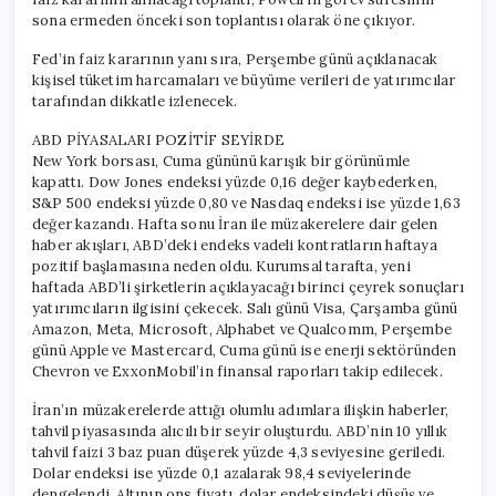
sona ermeden önceki son toplantısı olarak öne çıkıyor.
Fed’in faiz kararının yanı sıra, Perşembe günü açıklanacak
kişisel tüketim harcamaları ve büyüme verileri de yatırımcılar
tarafından dikkatle izlenecek.
ABD PİYASALARI POZİTİF SEYİRDE
New York borsası, Cuma gününü karışık bir görünümle
kapattı. Dow Jones endeksi yüzde 0,16 değer kaybederken,
S&P 500 endeksi yüzde 0,80 ve Nasdaq endeksi ise yüzde 1,63
değer kazandı. Hafta sonu İran ile müzakerelere dair gelen
haber akışları, ABD’deki endeks vadeli kontratların haftaya
pozitif başlamasına neden oldu. Kurumsal tarafta, yeni
haftada ABD’li şirketlerin açıklayacağı birinci çeyrek sonuçları
yatırımcıların ilgisini çekecek. Salı günü Visa, Çarşamba günü
Amazon, Meta, Microsoft, Alphabet ve Qualcomm, Perşembe
günü Apple ve Mastercard, Cuma günü ise enerji sektöründen
Chevron ve ExxonMobil’in finansal raporları takip edilecek.
İran’ın müzakerelerde attığı olumlu adımlara ilişkin haberler,
tahvil piyasasında alıcılı bir seyir oluşturdu. ABD’nin 10 yıllık
tahvil faizi 3 baz puan düşerek yüzde 4,3 seviyesine geriledi.
Dolar endeksi ise yüzde 0,1 azalarak 98,4 seviyelerinde
dengelendi. Altının ons fiyatı, dolar endeksindeki düşüş ve