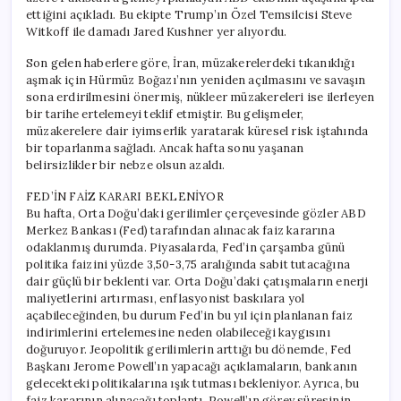
ettiğini açıkladı. Bu ekipte Trump’ın Özel Temsilcisi Steve
Witkoff ile damadı Jared Kushner yer alıyordu.
Son gelen haberlere göre, İran, müzakerelerdeki tıkanıklığı
aşmak için Hürmüz Boğazı’nın yeniden açılmasını ve savaşın
sona erdirilmesini önermiş, nükleer müzakereleri ise ilerleyen
bir tarihe ertelemeyi teklif etmiştir. Bu gelişmeler,
müzakerelere dair iyimserlik yaratarak küresel risk iştahında
bir toparlanma sağladı. Ancak hafta sonu yaşanan
belirsizlikler bir nebze olsun azaldı.
FED’İN FAİZ KARARI BEKLENİYOR
Bu hafta, Orta Doğu’daki gerilimler çerçevesinde gözler ABD
Merkez Bankası (Fed) tarafından alınacak faiz kararına
odaklanmış durumda. Piyasalarda, Fed’in çarşamba günü
politika faizini yüzde 3,50-3,75 aralığında sabit tutacağına
dair güçlü bir beklenti var. Orta Doğu’daki çatışmaların enerji
maliyetlerini artırması, enflasyonist baskılara yol
açabileceğinden, bu durum Fed’in bu yıl için planlanan faiz
indirimlerini ertelemesine neden olabileceği kaygısını
doğuruyor. Jeopolitik gerilimlerin arttığı bu dönemde, Fed
Başkanı Jerome Powell’ın yapacağı açıklamaların, bankanın
gelecekteki politikalarına ışık tutması bekleniyor. Ayrıca, bu
faiz kararının alınacağı toplantı, Powell’ın görev süresinin