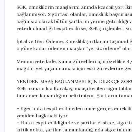
SGK, emeklilerin maaşlarını anında kesebiliyor: İki
bağlanmıyor. Sigortası olanlar, emeklilik başvuru
bağımsız olarak bütün şartların yerine getirildiği
yeterli olmadığı tespit edilirse, SGK şu işlemleri y
İptal ve Geri Ödeme: Emeklilik şartlarını taşımadığ
o güne kadar ödenen maaşlar “yersiz ödeme” olarak d
Memuriyete İade: Kamu görevlileri için özellikle 4/
mağduriyet yaşanmaması için eski görevlerine ger
YENİDEN MAAŞ BAĞLANMASI İÇİN DİLEKÇE Z
SGK uzmanı İsa Karakaş, maaşı kesilen sigortalıla
tamamen kapandığını belirtmiyor. Şartların tama
– Eğer hata tespit edilmeden önce gerçek emeklili
yeniden bağlanabiliyor.
– Hata tespit edildiğinde ve şartlar eksikse, sigor
kritik nokta, şartlar tamamlandığında sigortalının