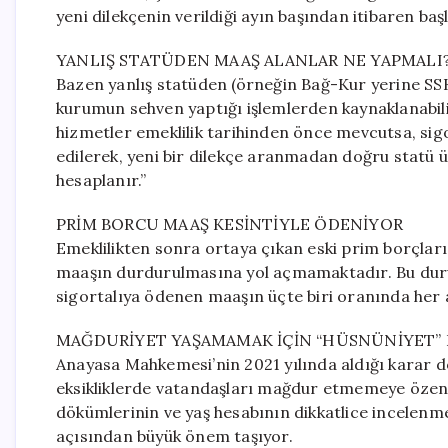
yeni dilekçenin verildiği ayın başından itibaren başl
YANLIŞ STATÜDEN MAAŞ ALANLAR NE YAPMALI
Bazen yanlış statüden (örneğin Bağ-Kur yerine SSK
kurumun sehven yaptığı işlemlerden kaynaklanabiliy
hizmetler emeklilik tarihinden önce mevcutsa, sig
edilerek, yeni bir dilekçe aranmadan doğru statü 
hesaplanır.”
PRİM BORCU MAAŞ KESİNTİYLE ÖDENİYOR
Emeklilikten sonra ortaya çıkan eski prim borçlar
maaşın durdurulmasına yol açmamaktadır. Bu durum
sigortalıya ödenen maaşın üçte biri oranında her a
MAĞDURİYET YAŞAMAMAK İÇİN “HÜSNÜNİYET” 
Anayasa Mahkemesi’nin 2021 yılında aldığı karar 
eksikliklerde vatandaşları mağdur etmemeye özen
dökümlerinin ve yaş hesabının dikkatlice incelenme
açısından büyük önem taşıyor.