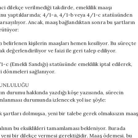
İkinci
nci dilekçe verilmediği takdirde, emeklilik maaşı
Dilekçe
sunu yaptıklarında; 4/1-a, 4/1-b veya 4/1-c statüsünden
Olmadan
 varsayılıyor. Ancak, maaş bağlandıktan sonra bu şartların
Maaş
ürütüyor:
Bağlanmıyor
için
ı belirlenen kişilerin maaşları hemen kesiliyor. Bu süreçte
eğerlendiriliyor ve faizi ile geri talep ediliyor.
1-c (Emekli Sandığı) statüsünde emeklilik iptal edilerek,
i dönmeleri sağlanıyor.
ORUNLULUĞU
rın durumu hakkında yazdığı köşe yazısında, sürecin
mlanması durumunda izlenecek yol ise şöyle:
k şartları dolmuşsa, yeni bir talebe gerek olmaksızın maa
talının bu eksiklikleri tamamlaması bekleniyor. Burada
 yeni bir dilekçe vermesi gerektiğidir. Maaş ödemesi, bu