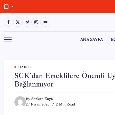
Skip
-
to
content
https://www.facebook.com/
https://twitter.com/
https://t.me/
https://www.instagram.com/
https://youtube.com/
ANA SAYFA
E
HABER
SGK’dan Emeklilere Önemli Uya
Bağlanmıyor
By
Serkan Kaya
27 Nisan 2026
2 Min Read