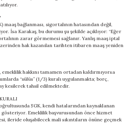
atılıyor.
?
) maaş bağlanması, sigortalının hatasından değil,
or. İsa Karakaş, bu durumu şu şekilde açıklıyor: “Eğer
ortalının zarar görmemesi sağlanır. Yanlış maaş iptal
üzerinden hak kazanılan tarihten itibaren maaş yeniden
ı, emeklilik hakkını tamamen ortadan kaldırmıyorsa
larda “sülüs” (1/3) kuralı uygulanmakta; borç,
y kesilerek tahsil edilmektedir.
KURALI
doğrultusunda SGK, kendi hatalarından kaynaklanan
 gösteriyor. Emeklilik başvurusundan önce hizmet
si, ileride oluşabilecek mali sıkıntıların önüne geçmek