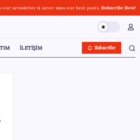
o our newsletter & never miss our best posts.
Subscribe Now!
TIM
İLETİŞİM
Subscribe
SON YAZILAR
ı
Altın fiyatları yükselecek mi? JPMorgan
tahminlerini güncelledi…