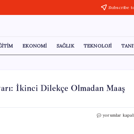
Subscribe t
ĞİTİM
EKONOMİ
SAĞLIK
TEKNOLOJİ
TANI
rı: İkinci Dilekçe Olmadan Maaş
SGK’dan
yorumlar kapal
Emeklilere
Önemli
Uyarı: