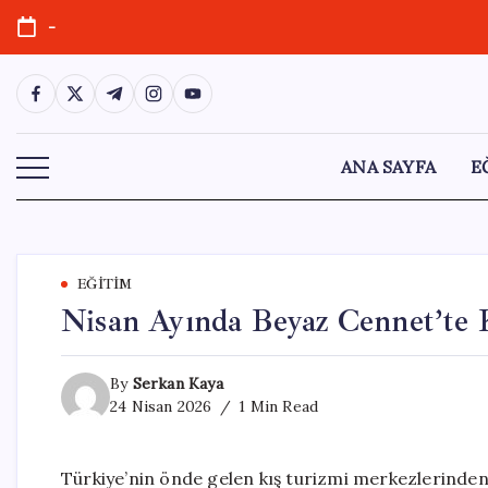
Skip
-
to
content
https://www.facebook.com/
https://twitter.com/
https://t.me/
https://www.instagram.com/
https://youtube.com/
ANA SAYFA
E
EĞITIM
Nisan Ayında Beyaz Cennet’te K
By
Serkan Kaya
24 Nisan 2026
1 Min Read
Türkiye’nin önde gelen kış turizmi merkezlerinden