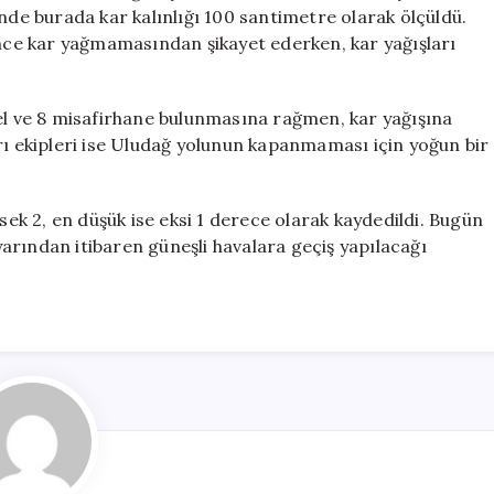
Sürprizi:
inde burada kar kalınlığı 100 santimetre olarak ölçüldü.
1
ince kar yağmamasından şikayet ederken, kar yağışları
Metre
Kar
Yağdı
tel ve 8 misafirhane bulunmasına rağmen, kar yağışına
için
rı ekipleri ise Uludağ yolunun kapanmaması için yoğun bir
ksek 2, en düşük ise eksi 1 derece olarak kaydedildi. Bugün
arından itibaren güneşli havalara geçiş yapılacağı