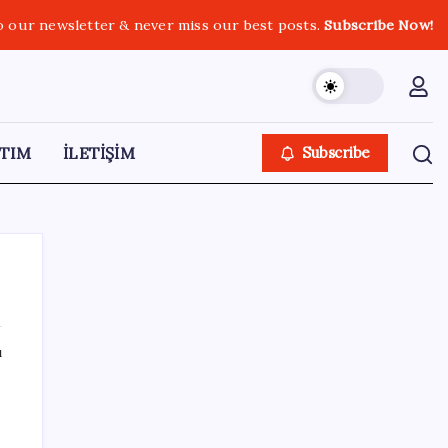
o our newsletter & never miss our best posts.
Subscribe Now!
TIM
İLETİŞİM
Subscribe
ı
SON YAZILAR
Altın fiyatları yükselecek mi? JPMorgan
tahminlerini güncelledi…