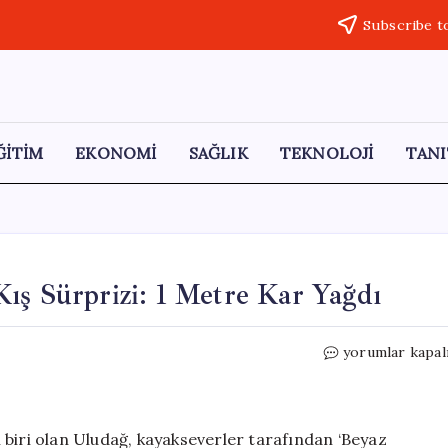
Subscribe t
ĞİTİM
EKONOMİ
SAĞLIK
TEKNOLOJİ
TANI
ış Sürprizi: 1 Metre Kar Yağdı
Nisan
yorumlar kapal
Ayında
Beyaz
Cennet’te
Kış
 biri olan Uludağ, kayakseverler tarafından ‘Beyaz